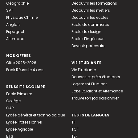
Géographie
Découvrir les formations
SVT
Découvrir les métiers
Physique Chimie
Découvrir les écoles
Anglais
Ecole de commerce
Espagnol
Ecole de design
Allemand
Ecole d’ingénieur
Devenir partenaire
NOS OFFRES
Offre 2025-2026
VIE ETUDIANTE
Pack Réussite 4 ans
Vie Etudiante
Bourses et prêts étudiants
Logement Etudiant
REUSSITE SCOLAIRE
Jobs Etudiant et Alternance
Ecole Primaire
Trouve ton job saisonnier
Collège
CAP
Lycée général et technologique
TESTS DE LANGUES
Lycée Professionnel
TFI
Lycée Agricole
TCF
BTS
TEF