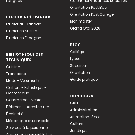
Langues
Calendrier vacances scolaires
Orientation Post Bac
Orientation Post Collège
ETUDIER À L’ÉTRANGER
Mon master
Etudier au Canada
Grand Oral 2026
Etudier en Suisse
Etudier en Espagne
BLOG
Collège
BIBLIOTHEQUE DES
Lycée
TECHNIQUES
Supérieur
Cuisine
Orientation
Transports
Guide pratique
Mode - Vêtements
Coiffure - Esthétique -
Cosmétique
CONCOURS
Commerce - Vente
CRPE
Bâtiment - Architecture
Administration
Électricité
Animation-Sport
Mécanique automobile
Culture
Services à la personne
Juridique
Accompagnement Petite