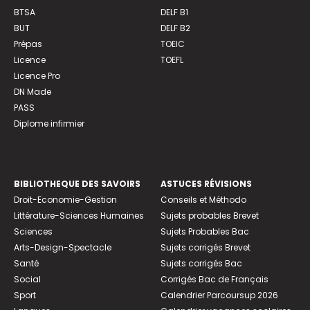
BTSA
DELF B1
BUT
DELF B2
Prépas
TOEIC
Licence
TOEFL
Licence Pro
DN Made
PASS
Diplome infirmier
BIBLIOTHEQUE DES SAVOIRS
ASTUCES RÉVISIONS
Droit-Economie-Gestion
Conseils et Méthodo
Littérature-Sciences Humaines
Sujets probables Brevet
Sciences
Sujets Probables Bac
Arts-Design-Spectacle
Sujets corrigés Brevet
Santé
Sujets corrigés Bac
Social
Corrigés Bac de Français
Sport
Calendrier Parcoursup 2026