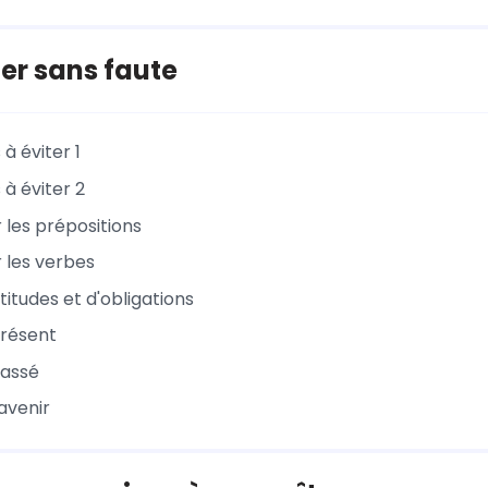
er sans faute
 à éviter 1
 à éviter 2
er les prépositions
er les verbes
titudes et d'obligations
présent
passé
'avenir