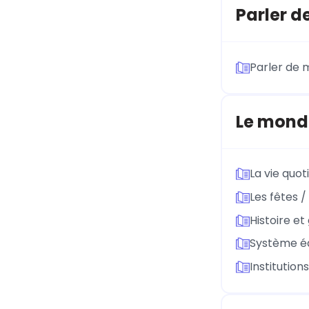
Parler d
Parler de m
Le mond
La vie quot
Les fêtes /
Histoire e
Système éd
Institution