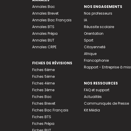
Annales Bac
NOS ENGAGEMENTS
Annales Brevet
Nos professeurs
Annales Bac Français
IA
Annales BTS
Réussite scolaire
Annales Prépa
Orientation
Annales BUT
Sport
Annales CRPE
Citoyenneté
Afrique
Francophonie
FICHES DE RÉVISIONS
Rapport - Entreprise à mis
Fiches 6ème
Fiches 5ème
Fiches 4ème
NOS RESSOURCES
Fiches 3ème
FAQ et support
Fiches Bac
Actualités
Fiches Brevet
Communiqués de Presse
Fiches Bac Français
Kit Média
Fiches BTS
Fiches Prépa
Fiches BUT