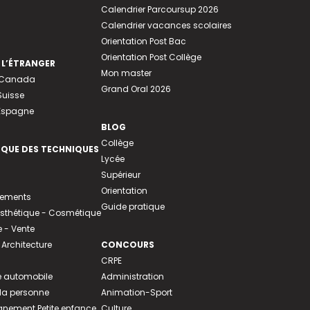
Calendrier Parcoursup 2026
Calendrier vacances scolaires
Orientation Post Bac
Orientation Post Collège
 L’ÉTRANGER
Mon master
u Canada
Grand Oral 2026
Suisse
 Espagne
BLOG
Collège
EQUE DES TECHNIQUES
Lycée
Supérieur
Orientation
tements
Guide pratique
 Esthétique - Cosmétique
- Vente
 Architecture
CONCOURS
CRPE
 automobile
Administration
 la personne
Animation-Sport
ement Petite enfance
Culture