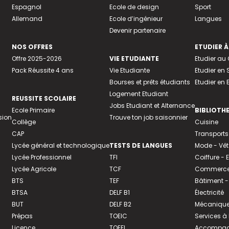
Espagnol
Ecole de design
Sport
Allemand
Ecole d’ingénieur
Langues
Devenir partenaire
NOS OFFRES
ETUDIER À
Offre 2025-2026
VIE ETUDIANTE
Etudier a
Pack Réussite 4 ans
Vie Etudiante
Etudier en 
Bourses et prêts étudiants
Etudier en
Logement Etudiant
REUSSITE SCOLAIRE
Jobs Etudiant et Alternance
Ecole Primaire
BIBLIOTH
sion
Trouve ton job saisonnier
Collège
Cuisine
CAP
Transports
Lycée général et technologique
TESTS DE LANGUES
Mode - Vê
Lycée Professionnel
TFI
Coiffure -
Lycée Agricole
TCF
Commerce 
BTS
TEF
Bâtiment -
BTSA
DELF B1
Électricité
BUT
DELF B2
Mécanique
Prépas
TOEIC
Services à
Licence
TOEFL
Accompagn