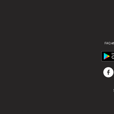
FAQ et
v2.311.4 US