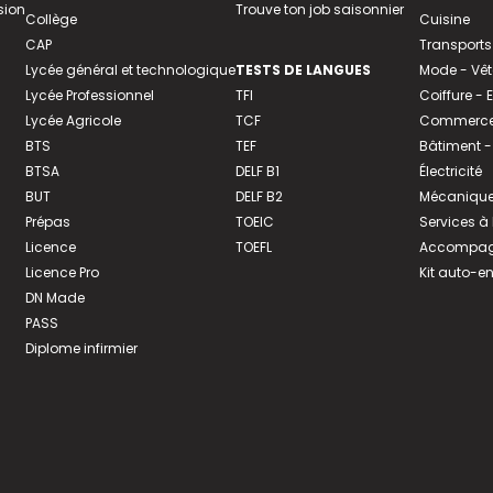
sion
Trouve ton job saisonnier
Collège
Cuisine
CAP
Transports
Lycée général et technologique
TESTS DE LANGUES
Mode - Vê
Lycée Professionnel
TFI
Coiffure -
Lycée Agricole
TCF
Commerce 
BTS
TEF
Bâtiment -
BTSA
DELF B1
Électricité
BUT
DELF B2
Mécanique
Prépas
TOEIC
Services à
Licence
TOEFL
Accompagn
Licence Pro
Kit auto-e
DN Made
PASS
Diplome infirmier