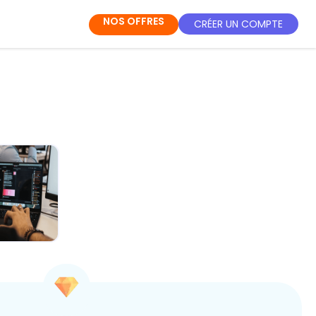
NOS OFFRES
CRÉER UN COMPTE
IA au
ien : Ton
-pouvoir
ét...