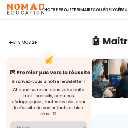
NOTRE PROJET
PRIMAIRE
COLLÈGE
LYCÉE
SU
🤖 Maitr
BTS MOS 2è
💌 Premier pas vers la réussite
Inscrivez-vous à notre newsletter !
Chaque semaine dans votre boite
mail : conseils, contenus
pédagogiques, toutes les clés pour
Demain au
boulot : Les
la réussite de vos enfants et bien
métiers
plus ! 🎯
boostés p...