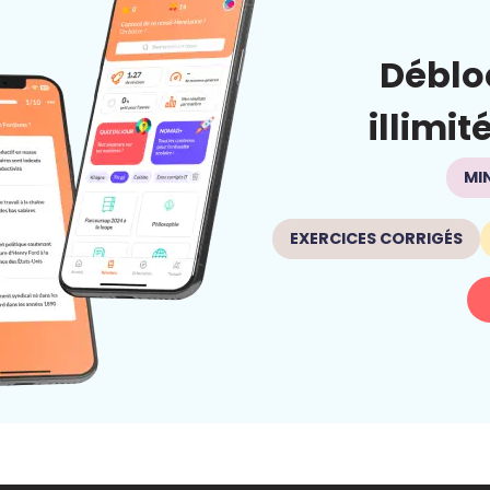
Déblo
illimit
MI
EXERCICES CORRIGÉS