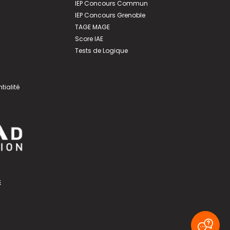
IEP Concours Commun
IEP Concours Grenoble
TAGE MAGE
Score IAE
Tests de Logique
tialité
s