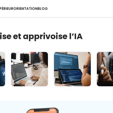
PÉRIEUR
ORIENTATION
BLOG
ise et apprivoise l’IA
IA : comment
L’IA décryptée :
L’
rester maître
le kit de survie
quotid
du jeu ? 🐍
pour c...
super