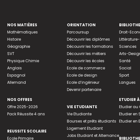
NOS MATIÈRES
ORIENTATION
BIBLIOTH
Mathématiques
Parcoursup
Droit-Eco
Histoire
Découvrir les diplômes
Littératur
Géographie
Découvrir les formations
Sciences
SVT
Découvrir les métiers
Arts-Desig
Physique Chimie
Découvrir les écoles
Santé
Anglais
Ecole de commerce
Social
Espagnol
Ecole de design
Sport
Allemand
Ecole d’ingénieur
Langues
Devenir partenaire
NOS OFFRES
ETUDIER À
Offre 2025-2026
VIE ETUDIANTE
Etudier a
Pack Réussite 4 ans
Vie Etudiante
Etudier en 
Bourses et prêts étudiants
Etudier en
Logement Etudiant
REUSSITE SCOLAIRE
Jobs Etudiant et Alternance
Ecole Primaire
BIBLIOTH