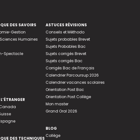
EQUE DES SAVOIRS
ASTUCES RÉVISIONS
nomie-Gestion
Conseils et Méthodo
e-Sciences Humaines
Sujets probables Brevet
Sujets Probables Bac
n-Spectacle
Sujets corrigés Brevet
Sujets corrigés Bac
Corrigés Bac de Français
Calendrier Parcoursup 2026
Calendrier vacances scolaires
Orientation Post Bac
Orientation Post Collège
 L’ÉTRANGER
Mon master
u Canada
Grand Oral 2026
Suisse
 Espagne
BLOG
Collège
EQUE DES TECHNIQUES