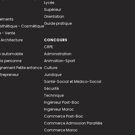
Lycée
Supérieur
Orientation
tements
Guide pratique
 Esthétique - Cosmétique
- Vente
 Architecture
CONCOURS
CRPE
 automobile
Administration
 la personne
Animation-Sport
ement Petite enfance
Culture
ntrepreneur
Juridique
Santé-Social et Médico-Social
Sécurité
Technique
Ingénieur Post-Bac
Ingénieur Maroc
Commerce Post-Bac
Commerce Admission Parallèle
Commerce Maroc