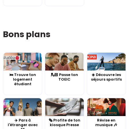
Bons plans
🛌 Trouve ton
💂🏻 Passe ton
☀️ Découvre les
logement
TOEIC
séjours sportifs
étudiant
✈️ Pars à
🗞️ Profite de ton
Révise en
l'étranger avec
kiosque Presse
musique 🎶