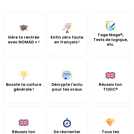
Tage Mage®,
Gère ta rentrée
Enfin zéro faute
Tests de logique,
avec NOMAD + !
en français !
etc.
Booste ta culture
Décrypte l'actu
Réussis ton
générale !
pour tes oraux
TOEIC®
Réussis ton
Se réorienter
Tous tes