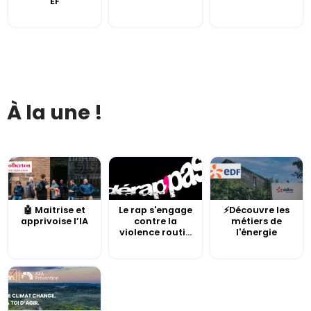
EF
À la une !
🤖 Maitrise et
Le rap s'engage
⚡Découvre les
apprivoise l’IA
contre la
métiers de
violence routi...
l'énergie