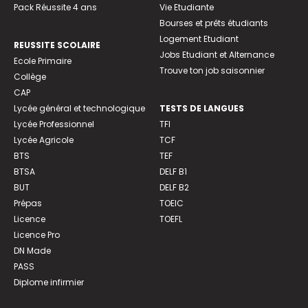
Pack Réussite 4 ans
Vie Etudiante
Bourses et prêts étudiants
Logement Etudiant
REUSSITE SCOLAIRE
Jobs Etudiant et Alternance
Ecole Primaire
Trouve ton job saisonnier
Collège
CAP
Lycée général et technologique
TESTS DE LANGUES
Lycée Professionnel
TFI
Lycée Agricole
TCF
BTS
TEF
BTSA
DELF B1
BUT
DELF B2
Prépas
TOEIC
Licence
TOEFL
Licence Pro
DN Made
PASS
Diplome infirmier