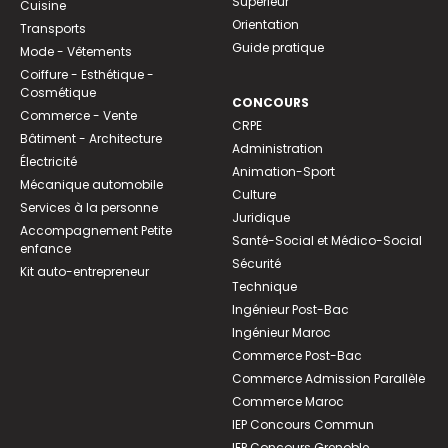
Supérieur
Cuisine
Orientation
Transports
Guide pratique
Mode - Vêtements
Coiffure - Esthétique -
Cosmétique
CONCOURS
Commerce - Vente
CRPE
Bâtiment - Architecture
Administration
Électricité
Animation-Sport
Mécanique automobile
Culture
Services à la personne
Juridique
Accompagnement Petite
Santé-Social et Médico-Social
enfance
Sécurité
Kit auto-entrepreneur
Technique
Ingénieur Post-Bac
Ingénieur Maroc
Commerce Post-Bac
Commerce Admission Parallèle
Commerce Maroc
IEP Concours Commun
IEP Concours Grenoble