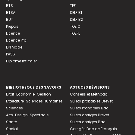
BTS
TEF
BTSA
DELF B1
BUT
DELF B2
Prépas
TOEIC
Licence
TOEFL
Licence Pro
DN Made
PASS
Diplome infirmier
BIBLIOTHEQUE DES SAVOIRS
ASTUCES RÉVISIONS
Droit-Economie-Gestion
Conseils et Méthodo
Littérature-Sciences Humaines
Sujets probables Brevet
Sciences
Sujets Probables Bac
Arts-Design-Spectacle
Sujets corrigés Brevet
Santé
Sujets corrigés Bac
Social
Corrigés Bac de Français