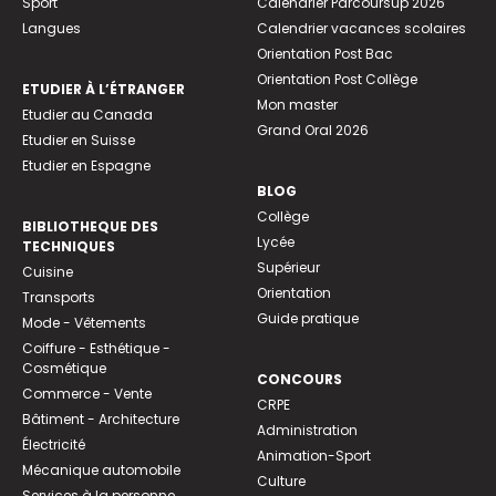
Sport
Calendrier Parcoursup 2026
Langues
Calendrier vacances scolaires
Orientation Post Bac
Orientation Post Collège
ETUDIER À L’ÉTRANGER
Mon master
Etudier au Canada
Grand Oral 2026
Etudier en Suisse
Etudier en Espagne
BLOG
Collège
BIBLIOTHEQUE DES
Lycée
TECHNIQUES
Supérieur
Cuisine
Orientation
Transports
Guide pratique
Mode - Vêtements
Coiffure - Esthétique -
Cosmétique
CONCOURS
Commerce - Vente
CRPE
Bâtiment - Architecture
Administration
Électricité
Animation-Sport
Mécanique automobile
Culture
Services à la personne