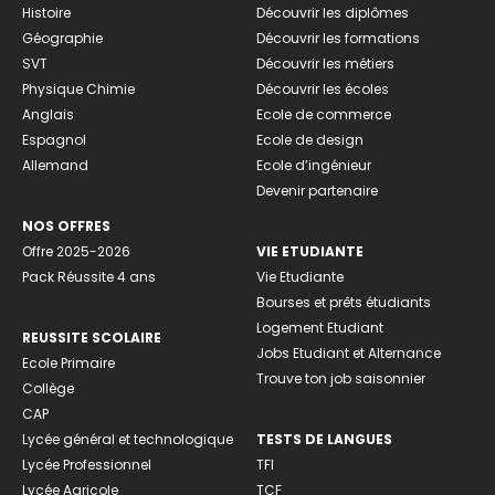
Histoire
Découvrir les diplômes
Géographie
Découvrir les formations
SVT
Découvrir les métiers
Physique Chimie
Découvrir les écoles
Anglais
Ecole de commerce
Espagnol
Ecole de design
Allemand
Ecole d’ingénieur
Devenir partenaire
NOS OFFRES
Offre 2025-2026
VIE ETUDIANTE
Pack Réussite 4 ans
Vie Etudiante
Bourses et prêts étudiants
Logement Etudiant
REUSSITE SCOLAIRE
Jobs Etudiant et Alternance
Ecole Primaire
Trouve ton job saisonnier
Collège
CAP
Lycée général et technologique
TESTS DE LANGUES
Lycée Professionnel
TFI
Lycée Agricole
TCF