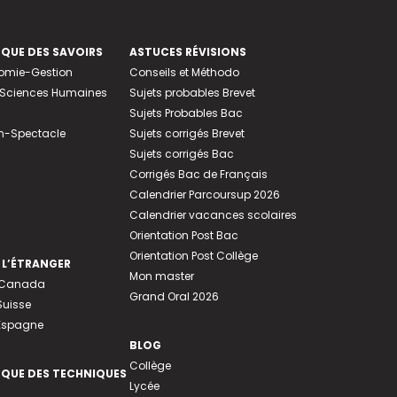
EQUE DES SAVOIRS
ASTUCES RÉVISIONS
nomie-Gestion
Conseils et Méthodo
e-Sciences Humaines
Sujets probables Brevet
Sujets Probables Bac
n-Spectacle
Sujets corrigés Brevet
Sujets corrigés Bac
Corrigés Bac de Français
Calendrier Parcoursup 2026
Calendrier vacances scolaires
Orientation Post Bac
Orientation Post Collège
 L’ÉTRANGER
Mon master
u Canada
Grand Oral 2026
Suisse
 Espagne
BLOG
Collège
EQUE DES TECHNIQUES
Lycée