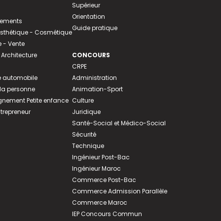
Supérieur
Orientation
tements
Guide pratique
 Esthétique - Cosmétique
- Vente
 Architecture
CONCOURS
CRPE
 automobile
Administration
 la personne
Animation-Sport
ement Petite enfance
Culture
ntrepreneur
Juridique
Santé-Social et Médico-Social
Sécurité
Technique
Ingénieur Post-Bac
Ingénieur Maroc
Commerce Post-Bac
Commerce Admission Parallèle
Commerce Maroc
IEP Concours Commun