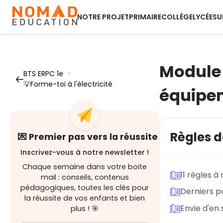
NOTRE PROJET
PRIMAIRE
COLLÈGE
LYCÉE
SU
Module 
BTS ERPC 1e
>
💡Forme-toi à l'électricité
équipem
Règles d
💌 Premier pas vers la réussite
Inscrivez-vous à notre newsletter !
Chaque semaine dans votre boite
11 règles à
mail : conseils, contenus
pédagogiques, toutes les clés pour
Derniers po
la réussite de vos enfants et bien
Envie d'en 
plus ! 🎯