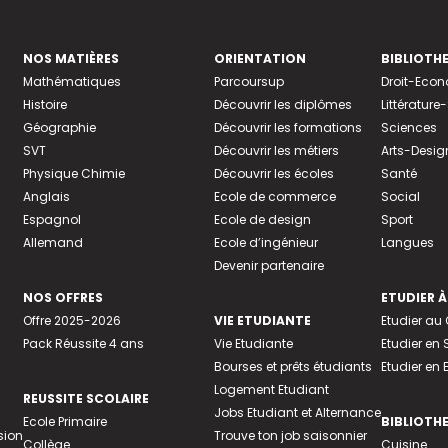
NOS MATIÈRES
ORIENTATION
BIBLIOTH
Mathématiques
Parcoursup
Droit-Eco
Histoire
Découvrir les diplômes
Littératur
Géographie
Découvrir les formations
Sciences
SVT
Découvrir les métiers
Arts-Desig
Physique Chimie
Découvrir les écoles
Santé
Anglais
Ecole de commerce
Social
Espagnol
Ecole de design
Sport
Allemand
Ecole d’ingénieur
Langues
Devenir partenaire
NOS OFFRES
ETUDIER À
Offre 2025-2026
VIE ETUDIANTE
Etudier a
Pack Réussite 4 ans
Vie Etudiante
Etudier en 
Bourses et prêts étudiants
Etudier en
Logement Etudiant
REUSSITE SCOLAIRE
Jobs Etudiant et Alternance
Ecole Primaire
BIBLIOTH
sion
Trouve ton job saisonnier
Collège
Cuisine