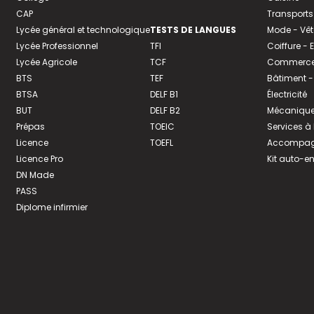
CAP
Transports
Lycée général et technologique
TESTS DE LANGUES
Mode - Vê
Lycée Professionnel
TFI
Coiffure -
Lycée Agricole
TCF
Commerce 
BTS
TEF
Bâtiment -
BTSA
DELF B1
Électricité
BUT
DELF B2
Mécanique
Prépas
TOEIC
Services à
Licence
TOEFL
Accompagn
Licence Pro
Kit auto-e
DN Made
PASS
Diplome infirmier