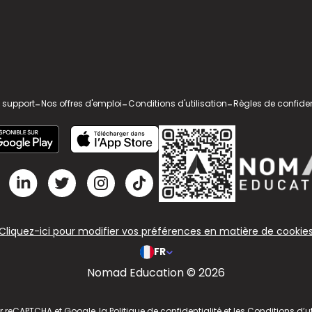
 support
-
Nos offres d'emploi
-
Conditions d'utilisation
-
Règles de confiden
Cliquez-ici pour modifier vos préférences en matière de cookie
FR
Nomad Education © 2026
ar reCAPTCHA et Google, la
Politique de confidentialité
et les
Conditions d’ut