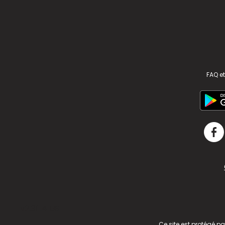
FAQ et
v2.311.4 US
Ce site est protégé p