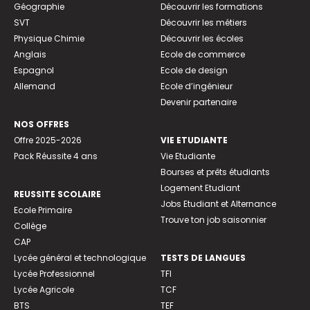
Géographie
Découvrir les formations
SVT
Découvrir les métiers
Physique Chimie
Découvrir les écoles
Anglais
Ecole de commerce
Espagnol
Ecole de design
Allemand
Ecole d’ingénieur
Devenir partenaire
NOS OFFRES
Offre 2025-2026
VIE ETUDIANTE
Pack Réussite 4 ans
Vie Etudiante
Bourses et prêts étudiants
Logement Etudiant
REUSSITE SCOLAIRE
Jobs Etudiant et Alternance
Ecole Primaire
Trouve ton job saisonnier
Collège
CAP
Lycée général et technologique
TESTS DE LANGUES
Lycée Professionnel
TFI
Lycée Agricole
TCF
BTS
TEF