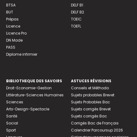
BTSA
DELF B1
BUT
DELF B2
Prépas
TOEIC
Licence
TOEFL
Licence Pro
DN Made
PASS
Diplome infirmier
BIBLIOTHEQUE DES SAVOIRS
ASTUCES RÉVISIONS
Droit-Economie-Gestion
Conseils et Méthodo
Littérature-Sciences Humaines
Sujets probables Brevet
Sciences
Sujets Probables Bac
Arts-Design-Spectacle
Sujets corrigés Brevet
Santé
Sujets corrigés Bac
Social
Corrigés Bac de Français
Sport
Calendrier Parcoursup 2026