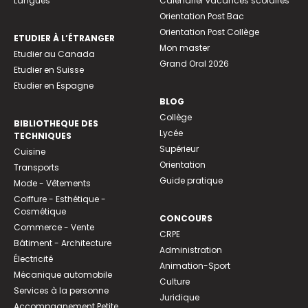
Langues
Calendrier vacances scolaires
Orientation Post Bac
Orientation Post Collège
ETUDIER À L’ÉTRANGER
Mon master
Etudier au Canada
Grand Oral 2026
Etudier en Suisse
Etudier en Espagne
BLOG
Collège
BIBLIOTHEQUE DES
Lycée
TECHNIQUES
Supérieur
Cuisine
Orientation
Transports
Guide pratique
Mode - Vêtements
Coiffure - Esthétique -
Cosmétique
CONCOURS
Commerce - Vente
CRPE
Bâtiment - Architecture
Administration
Électricité
Animation-Sport
Mécanique automobile
Culture
Services à la personne
Juridique
Accompagnement Petite