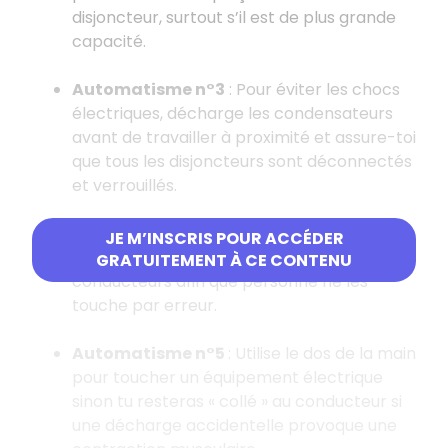
disjoncteur, surtout s’il est de plus grande
capacité.
Automatisme n°3
: Pour éviter les chocs
électriques, décharge les condensateurs
avant de travailler à proximité et assure-toi
que tous les disjoncteurs sont déconnectés
et verrouillés.
Automatisme n°4
: Enferme ou recouvre
JE M’INSCRIS POUR ACCÉDER
les raccordements électriques et
GRATUITEMENT À CE CONTENU
conducteurs afin que personne ne les
touche par erreur.
Automatisme n°5
: Utilise le dos de la main
pour toucher un équipement électrique
sinon tu resteras « collé » au conducteur si
une décharge accidentelle provoque une