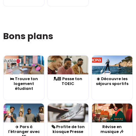
Bons plans
🛌 Trouve ton
💂🏻 Passe ton
☀️ Découvre les
logement
TOEIC
séjours sportifs
étudiant
✈️ Pars à
🗞️ Profite de ton
Révise en
l'étranger avec
kiosque Presse
musique 🎶