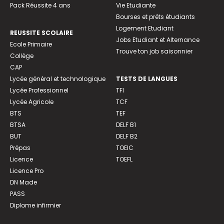
Pack Réussite 4 ans
Vie Etudiante
Bourses et prêts étudiants
Logement Etudiant
REUSSITE SCOLAIRE
Jobs Etudiant et Alternance
Ecole Primaire
Trouve ton job saisonnier
Collège
CAP
Lycée général et technologique
TESTS DE LANGUES
Lycée Professionnel
TFI
Lycée Agricole
TCF
BTS
TEF
BTSA
DELF B1
BUT
DELF B2
Prépas
TOEIC
Licence
TOEFL
Licence Pro
DN Made
PASS
Diplome infirmier