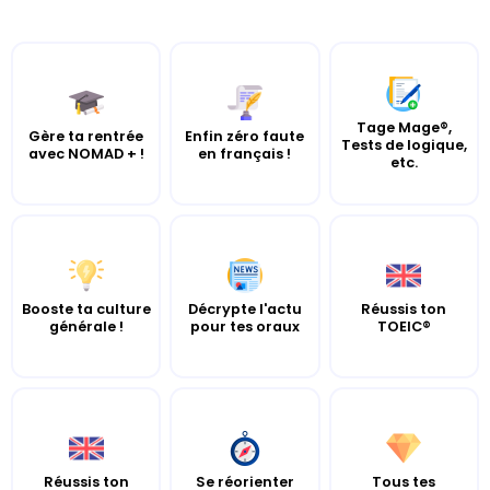
Tage Mage®,
Gère ta rentrée
Enfin zéro faute
Tests de logique,
avec NOMAD + !
en français !
etc.
Booste ta culture
Décrypte l'actu
Réussis ton
générale !
pour tes oraux
TOEIC®
Réussis ton
Se réorienter
Tous tes