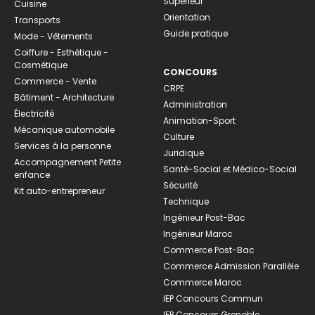
Supérieur
Cuisine
Orientation
Transports
Guide pratique
Mode - Vêtements
Coiffure - Esthétique -
Cosmétique
CONCOURS
Commerce - Vente
CRPE
Bâtiment - Architecture
Administration
Électricité
Animation-Sport
Mécanique automobile
Culture
Services à la personne
Juridique
Accompagnement Petite
Santé-Social et Médico-Social
enfance
Sécurité
Kit auto-entrepreneur
Technique
Ingénieur Post-Bac
Ingénieur Maroc
Commerce Post-Bac
Commerce Admission Parallèle
Commerce Maroc
IEP Concours Commun
IEP Concours Grenoble