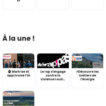
EF
À la une !
🤖 Maitrise et
Le rap s'engage
⚡Découvre les
apprivoise l’IA
contre la
métiers de
violence routi...
l'énergie