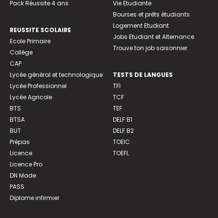
Pack Réussite 4 ans
Vie Etudiante
Bourses et prêts étudiants
Logement Etudiant
REUSSITE SCOLAIRE
Jobs Etudiant et Alternance
Ecole Primaire
Trouve ton job saisonnier
Collège
CAP
Lycée général et technologique
TESTS DE LANGUES
Lycée Professionnel
TFI
Lycée Agricole
TCF
BTS
TEF
BTSA
DELF B1
BUT
DELF B2
Prépas
TOEIC
Licence
TOEFL
Licence Pro
DN Made
PASS
Diplome infirmier