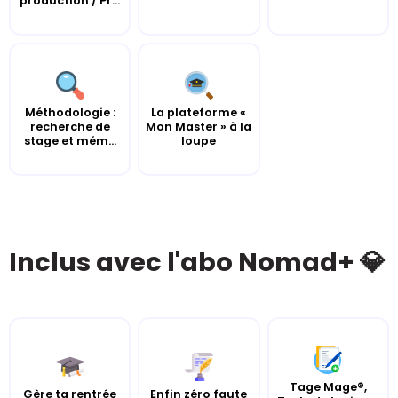
production / Pr...
Méthodologie :
La plateforme «
recherche de
Mon Master » à la
stage et mém...
loupe
Inclus avec l'abo Nomad+ 💎
Tage Mage®,
Gère ta rentrée
Enfin zéro faute