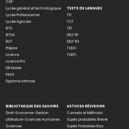
CAP
Lycée général et technologique
TESTS DE LANGUES
Lycée Professionnel
TFI
Lycée Agricole
TCF
BTS
TEF
BTSA
DELF B1
BUT
DELF B2
Prépas
TOEIC
Licence
TOEFL
Licence Pro
DN Made
PASS
Diplome infirmier
BIBLIOTHEQUE DES SAVOIRS
ASTUCES RÉVISIONS
Droit-Economie-Gestion
Conseils et Méthodo
Littérature-Sciences Humaines
Sujets probables Brevet
Sciences
Sujets Probables Bac