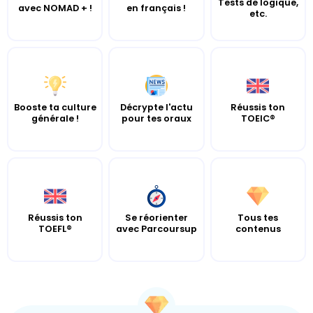
Tests de logique,
avec NOMAD + !
en français !
etc.
Booste ta culture
Décrypte l'actu
Réussis ton
générale !
pour tes oraux
TOEIC®
Réussis ton
Se réorienter
Tous tes
TOEFL®
avec Parcoursup
contenus