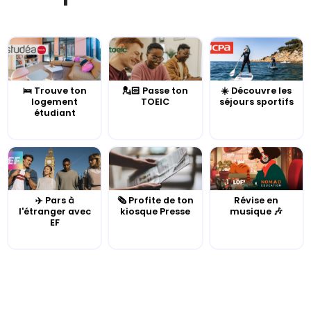
🛌 Trouve ton
💂🏻 Passe ton
☀️ Découvre les
logement
TOEIC
séjours sportifs
étudiant
✈️ Pars à
🗞️ Profite de ton
Révise en
l'étranger avec
kiosque Presse
musique 🎶
EF