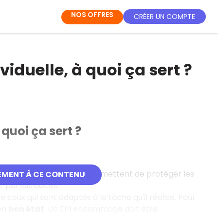
NOS OFFRES
CRÉER UN COMPTE
iduelle, à quoi ça sert ?
quoi ça sert ?
 très importants car ils permettent de protéger les
EMENT À CE CONTENU
t parfois décès.
rte ceux qui sont adaptés à la tâche qu'il réalise. Pour
en
bon état
. Un EPI endommagé doit être