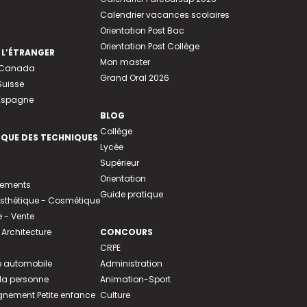
Calendrier vacances scolaires
Orientation Post Bac
Orientation Post Collège
 L’ÉTRANGER
Mon master
u Canada
Grand Oral 2026
Suisse
 Espagne
BLOG
Collège
EQUE DES TECHNIQUES
Lycée
Supérieur
Orientation
tements
Guide pratique
 Esthétique - Cosmétique
- Vente
 Architecture
CONCOURS
CRPE
 automobile
Administration
 la personne
Animation-Sport
ement Petite enfance
Culture