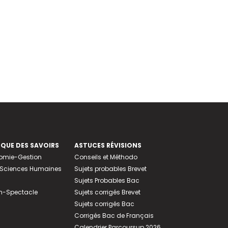
EQUE DES SAVOIRS
ASTUCES RÉVISIONS
nomie-Gestion
Conseils et Méthodo
e-Sciences Humaines
Sujets probables Brevet
Sujets Probables Bac
n-Spectacle
Sujets corrigés Brevet
Sujets corrigés Bac
Corrigés Bac de Français
Calendrier Parcoursup 2026