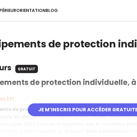
PÉRIEUR
ORIENTATION
BLOG
ipements de protection indiv
ours
GRATUIT
ements de protection individuelle, à 
des EPI
ts de protection individuelle
, aussi appelés
EPI
, sont
JE M’INSCRIS POUR ACCÉDER GRATUIT
contre les dangers mécaniques et électriques : blessures e
ieurs types d'EPI, il est donc essentiel que le travailleur po
fficaces, il faut s'assurer qu'ils soient
bien entretenus
et 