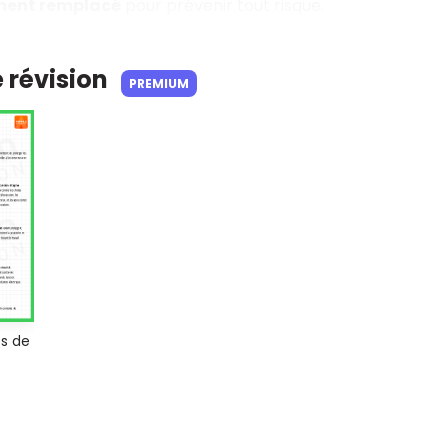
ent remplacé
pour prévenir tout risque.
e révision
PREMIUM
s de