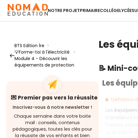
NOTRE PROJET
PRIMAIRE
COLLÈGE
LYCÉE
SU
Les équ
BTS Edition 1re
>
💡Forme-toi à l'électricité
>
Module 4 - Découvrir les
équipements de protection
📝 Mini-c
Les équip
💌 Premier pas vers la réussite
Définition 
Inscrivez-vous à notre newsletter !
Les
équipemen
Chaque semaine dans votre boite
travailleurs 
mail : conseils, contenus
Il existe plus
pédagogiques, toutes les clés pour
qu'ils soient e
la réussite de vos enfants et bien