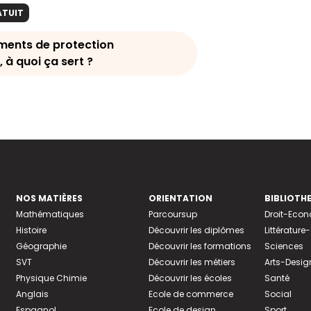
ATUIT
ments de protection
, à quoi ça sert ?
NOS MATIÈRES
ORIENTATION
BIBLIOTH
Mathématiques
Parcoursup
Droit-Eco
Histoire
Découvrir les diplômes
Littératur
Géographie
Découvrir les formations
Sciences
SVT
Découvrir les métiers
Arts-Desig
Physique Chimie
Découvrir les écoles
Santé
Anglais
Ecole de commerce
Social
Espagnol
Ecole de design
Sport