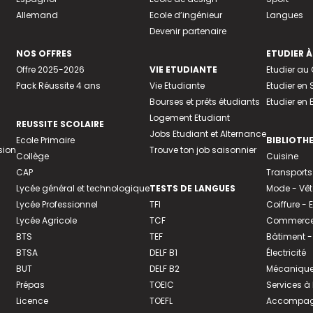
Allemand
Ecole d’ingénieur
Langues
Devenir partenaire
NOS OFFRES
ETUDIER À
Offre 2025-2026
VIE ETUDIANTE
Etudier a
Pack Réussite 4 ans
Vie Etudiante
Etudier en 
Bourses et prêts étudiants
Etudier en
Logement Etudiant
REUSSITE SCOLAIRE
Jobs Etudiant et Alternance
Ecole Primaire
BIBLIOTH
sion
Trouve ton job saisonnier
Collège
Cuisine
CAP
Transports
Lycée général et technologique
TESTS DE LANGUES
Mode - Vê
Lycée Professionnel
TFI
Coiffure -
Lycée Agricole
TCF
Commerce 
BTS
TEF
Bâtiment -
BTSA
DELF B1
Électricité
BUT
DELF B2
Mécanique
Prépas
TOEIC
Services à
Licence
TOEFL
Accompagn