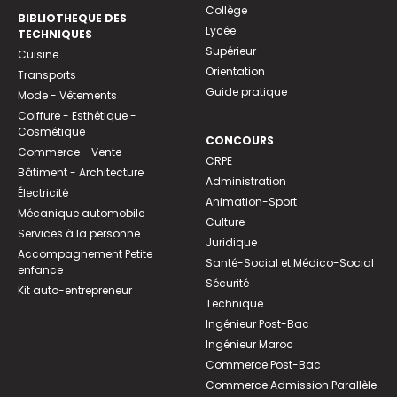
Collège
BIBLIOTHEQUE DES
Lycée
TECHNIQUES
Supérieur
Cuisine
Orientation
Transports
Guide pratique
Mode - Vêtements
Coiffure - Esthétique -
Cosmétique
CONCOURS
Commerce - Vente
CRPE
Bâtiment - Architecture
Administration
Électricité
Animation-Sport
Mécanique automobile
Culture
Services à la personne
Juridique
Accompagnement Petite
Santé-Social et Médico-Social
enfance
Sécurité
Kit auto-entrepreneur
Technique
Ingénieur Post-Bac
Ingénieur Maroc
Commerce Post-Bac
Commerce Admission Parallèle