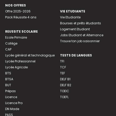
NOS OFFRES
Offre 2025-2026
VIE ETUDIANTE
Pack Réussite 4 ans
Vie Etudiante
Bourses et prêts étudiants
Logement Etudiant
REUSSITE SCOLAIRE
Jobs Etudiant et Alternance
Ecole Primaire
Trouve ton job saisonnier
Collège
CAP
Lycée général et technologique
TESTS DE LANGUES
Lycée Professionnel
TFI
Lycée Agricole
TCF
BTS
TEF
BTSA
DELF B1
BUT
DELF B2
Prépas
TOEIC
Licence
TOEFL
Licence Pro
DN Made
PASS