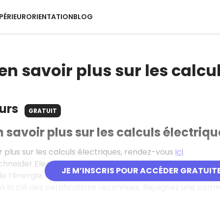
PÉRIEUR
ORIENTATION
BLOG
en savoir plus sur les calcu
ours
GRATUIT
n savoir plus sur les calculs électriqu
r plus sur les calculs électriques, rendez-vous
ici
.
Schneider Electric propose plus de 300 formations en li
JE M’INSCRIS POUR ACCÉDER GRATUIT
e l’énergie, de l’industrie et des infrastructures. Accessi
c à la clé des certifications reconnues. Rejoignez une co