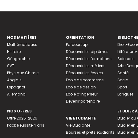
NOS MATIÈRES
ORIENTATION
BIBLIOTH
Mathématiques
Parcoursup
Droit-Eco
Histoire
Découvrir les diplômes
Littératur
Géographie
Découvrir les formations
Sciences
SVT
Découvrir les métiers
Arts-Desig
Physique Chimie
Découvrir les écoles
Santé
Anglais
Ecole de commerce
Social
Espagnol
Ecole de design
Sport
Allemand
Ecole d’ingénieur
Langues
Devenir partenaire
NOS OFFRES
ETUDIER À
Offre 2025-2026
VIE ETUDIANTE
Etudier a
Pack Réussite 4 ans
Vie Etudiante
Etudier en 
Bourses et prêts étudiants
Etudier en