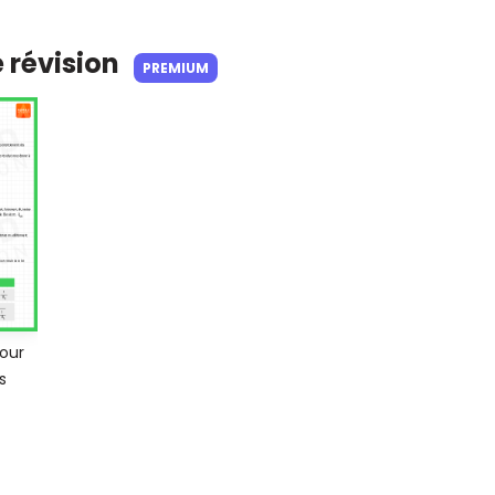
e révision
PREMIUM
our
s