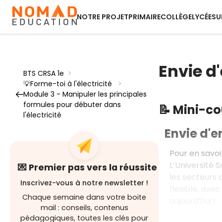
NOTRE PROJET
PRIMAIRE
COLLÈGE
LYCÉE
SU
Envie d'
BTS CRSA 1e
>
💡Forme-toi à l'électricité
>
Module 3 - Manipuler les principales
formules pour débuter dans
📝 Mini-c
l'électricité
Envie d'e
Pour en savoi
L’Université 
💌 Premier pas vers la réussite
les secteurs d
Inscrivez-vous à notre newsletter !
flexible, ave
Chaque semaine dans votre boite
aujourd’hui !
mail : conseils, contenus
pédagogiques, toutes les clés pour