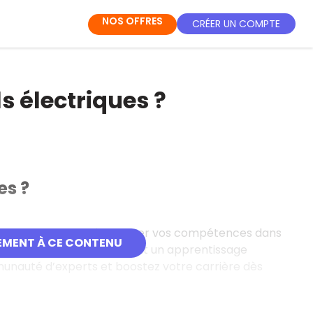
NOS OFFRES
CRÉER UN COMPTE
ls électriques ?
es ?
gne gratuites pour développer vos compétences dans
EMENT À CE CONTENU
bles en français, elles offrent un apprentissage
mmunauté d’experts et boostez votre carrière dès