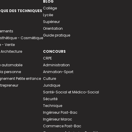
BLOG
Collège
EQUE DES TECHNIQUES
Lycée
Supérieur
Orientation
tements
Guide pratique
 Esthétique - Cosmétique
- Vente
 Architecture
CONCOURS
CRPE
 automobile
Administration
 la personne
Animation-Sport
ement Petite enfance
Culture
ntrepreneur
Juridique
Santé-Social et Médico-Social
Sécurité
Technique
Ingénieur Post-Bac
Ingénieur Maroc
Commerce Post-Bac