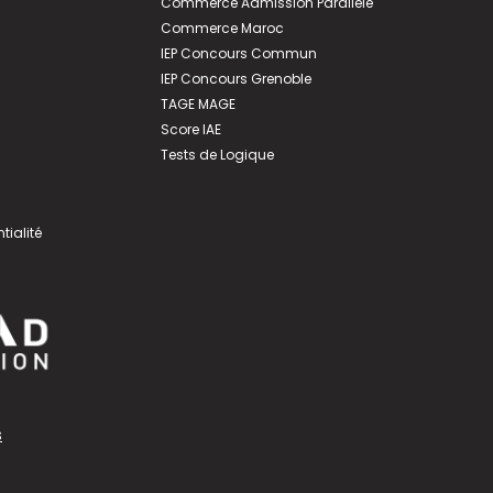
Commerce Admission Parallèle
Commerce Maroc
IEP Concours Commun
IEP Concours Grenoble
TAGE MAGE
Score IAE
Tests de Logique
tialité
s