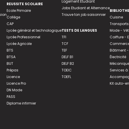
Logement Etudiant
REUSSITE SCOLAIRE
Jobs Etudiant et Alternance
Ecole Primaire
BIBLIOTH
sion
Trouve ton job saisonnier
Collège
Cuisine
CAP
Transports
Lycée général et technologique
TESTS DE LANGUES
Mode - Vê
Lycée Professionnel
TFI
Coiffure -
Lycée Agricole
TCF
Commerce 
BTS
TEF
Bâtiment -
BTSA
DELF B1
Électricité
BUT
DELF B2
Mécanique
Prépas
TOEIC
Services à
Licence
TOEFL
Accompagn
Licence Pro
Kit auto-e
DN Made
PASS
Diplome infirmier