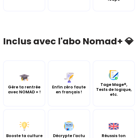
Inclus avec l'abo Nomad+ 💎
Tage Mage®,
Gère ta rentrée
Enfin zéro faute
Tests de logique,
avec NOMAD + !
en français !
etc.
Booste ta culture
Décrypte l'actu
Réussis ton