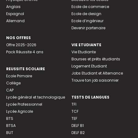
Anglais
Ecole de commerce
Espagnol
Ecole de design
Allemand
Ecole d’ingénieur
Devenir partenaire
NOS OFFRES
Offre 2025-2026
VIE ETUDIANTE
Pack Réussite 4 ans
Vie Etudiante
Bourses et prêts étudiants
Logement Etudiant
REUSSITE SCOLAIRE
Jobs Etudiant et Alternance
Ecole Primaire
Trouve ton job saisonnier
Collège
CAP
Lycée général et technologique
TESTS DE LANGUES
Lycée Professionnel
TFI
Lycée Agricole
TCF
BTS
TEF
BTSA
DELF B1
BUT
DELF B2