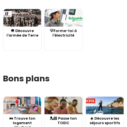
🪖 Découvre
💡Forme-toi à
l'armée de Terre
l'électricité
Bons plans
🛌 Trouve ton
💂🏻 Passe ton
☀️ Découvre les
logement
TOEIC
séjours sportifs