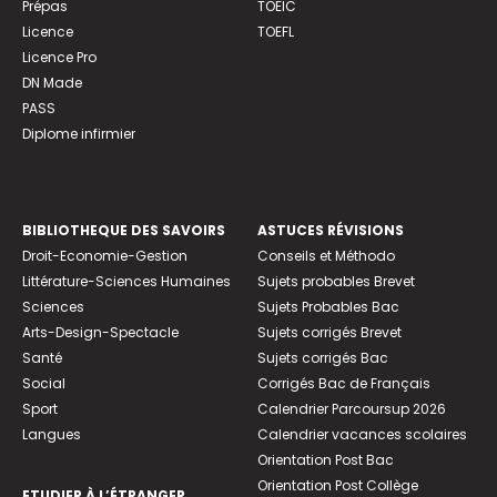
Prépas
TOEIC
Licence
TOEFL
Licence Pro
DN Made
PASS
Diplome infirmier
BIBLIOTHEQUE DES SAVOIRS
ASTUCES RÉVISIONS
Droit-Economie-Gestion
Conseils et Méthodo
Littérature-Sciences Humaines
Sujets probables Brevet
Sciences
Sujets Probables Bac
Arts-Design-Spectacle
Sujets corrigés Brevet
Santé
Sujets corrigés Bac
Social
Corrigés Bac de Français
Sport
Calendrier Parcoursup 2026
Langues
Calendrier vacances scolaires
Orientation Post Bac
Orientation Post Collège
ETUDIER À L’ÉTRANGER