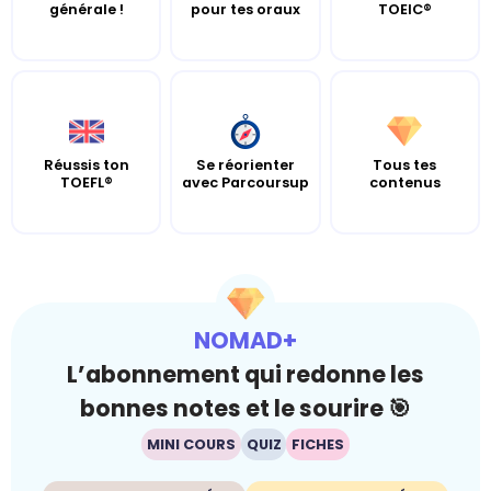
générale !
pour tes oraux
TOEIC®
Réussis ton
Se réorienter
Tous tes
TOEFL®
avec Parcoursup
contenus
NOMAD+
L’abonnement qui redonne les
bonnes notes et le sourire 🎯
MINI COURS
QUIZ
FICHES