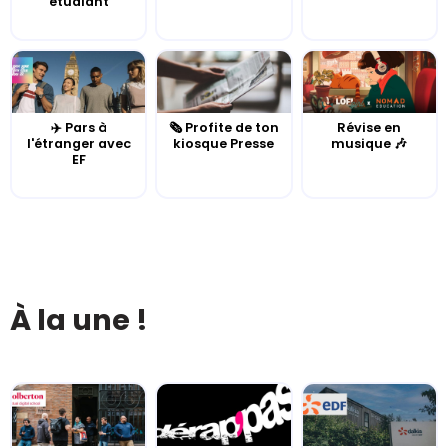
étudiant
✈️ Pars à
🗞️ Profite de ton
Révise en
l'étranger avec
kiosque Presse
musique 🎶
EF
À la une !