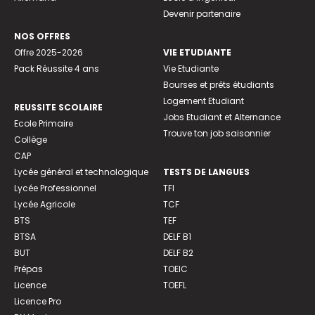
Devenir partenaire
NOS OFFRES
Offre 2025-2026
VIE ETUDIANTE
Pack Réussite 4 ans
Vie Etudiante
Bourses et prêts étudiants
Logement Etudiant
REUSSITE SCOLAIRE
Jobs Etudiant et Alternance
Ecole Primaire
Trouve ton job saisonnier
Collège
CAP
Lycée général et technologique
TESTS DE LANGUES
Lycée Professionnel
TFI
Lycée Agricole
TCF
BTS
TEF
BTSA
DELF B1
BUT
DELF B2
Prépas
TOEIC
Licence
TOEFL
Licence Pro