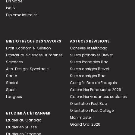
DN Made
PASS
Diplome infirmier
BIBLIOTHEQUE DES SAVOIRS
ASTUCES RÉVISIONS
Droit-Economie-Gestion
Conseils et Méthodo
Littérature-Sciences Humaines
Sujets probables Brevet
Sciences
Sujets Probables Bac
Arts-Design-Spectacle
Sujets corrigés Brevet
Santé
Sujets corrigés Bac
Social
Corrigés Bac de Français
Sport
Calendrier Parcoursup 2026
Langues
Calendrier vacances scolaires
Orientation Post Bac
Orientation Post Collège
ETUDIER À L’ÉTRANGER
Mon master
Etudier au Canada
Grand Oral 2026
Etudier en Suisse
Etudier en Espagne