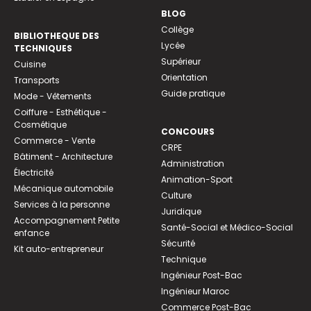
BLOG
Collège
BIBLIOTHEQUE DES
Lycée
TECHNIQUES
Supérieur
Cuisine
Orientation
Transports
Guide pratique
Mode - Vêtements
Coiffure - Esthétique -
Cosmétique
CONCOURS
Commerce - Vente
CRPE
Bâtiment - Architecture
Administration
Électricité
Animation-Sport
Mécanique automobile
Culture
Services à la personne
Juridique
Accompagnement Petite
Santé-Social et Médico-Social
enfance
Sécurité
Kit auto-entrepreneur
Technique
Ingénieur Post-Bac
Ingénieur Maroc
Commerce Post-Bac