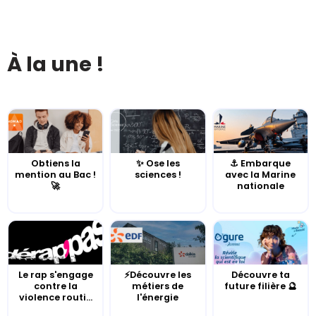
À la une !
Obtiens la
✨ Ose les
⚓️ Embarque
mention au Bac !
sciences !
avec la Marine
🚀
nationale
Le rap s'engage
⚡Découvre les
Découvre ta
contre la
métiers de
future filière 🔮
violence routi...
l'énergie