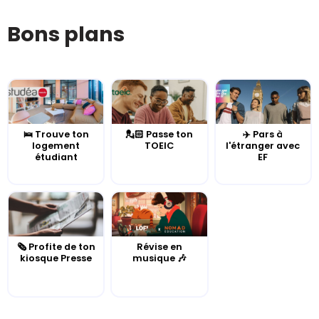
Bons plans
🛌 Trouve ton
💂🏻 Passe ton
✈️ Pars à
logement
TOEIC
l'étranger avec
étudiant
EF
🗞️ Profite de ton
Révise en
kiosque Presse
musique 🎶