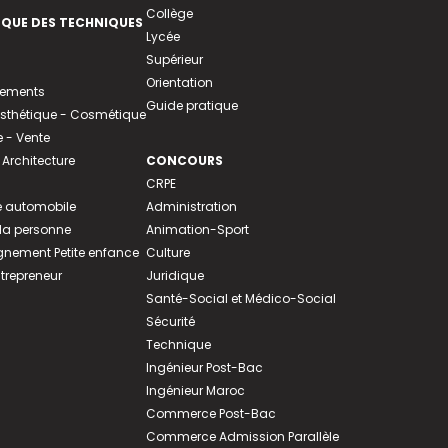
Collège
EQUE DES TECHNIQUES
Lycée
Supérieur
Orientation
tements
Guide pratique
 Esthétique - Cosmétique
- Vente
 Architecture
CONCOURS
CRPE
 automobile
Administration
 la personne
Animation-Sport
ement Petite enfance
Culture
ntrepreneur
Juridique
Santé-Social et Médico-Social
Sécurité
Technique
Ingénieur Post-Bac
Ingénieur Maroc
Commerce Post-Bac
Commerce Admission Parallèle