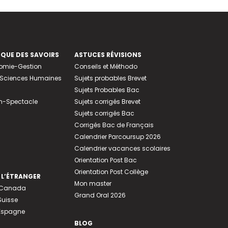
EQUE DES SAVOIRS
ASTUCES RÉVISIONS
nomie-Gestion
Conseils et Méthodo
e-Sciences Humaines
Sujets probables Brevet
Sujets Probables Bac
n-Spectacle
Sujets corrigés Brevet
Sujets corrigés Bac
Corrigés Bac de Français
Calendrier Parcoursup 2026
Calendrier vacances scolaires
Orientation Post Bac
Orientation Post Collège
 L’ÉTRANGER
Mon master
u Canada
Grand Oral 2026
Suisse
 Espagne
BLOG