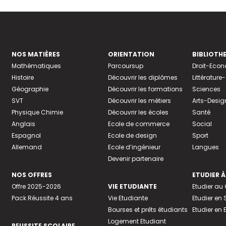
NOS MATIÈRES
ORIENTATION
BIBLIOTH
Mathématiques
Parcoursup
Droit-Eco
Histoire
Découvrir les diplômes
Littératur
Géographie
Découvrir les formations
Sciences
SVT
Découvrir les métiers
Arts-Desig
Physique Chimie
Découvrir les écoles
Santé
Anglais
Ecole de commerce
Social
Espagnol
Ecole de design
Sport
Allemand
Ecole d’ingénieur
Langues
Devenir partenaire
NOS OFFRES
ETUDIER À
Offre 2025-2026
VIE ETUDIANTE
Etudier a
Pack Réussite 4 ans
Vie Etudiante
Etudier en 
Bourses et prêts étudiants
Etudier en
Logement Etudiant
REUSSITE SCOLAIRE