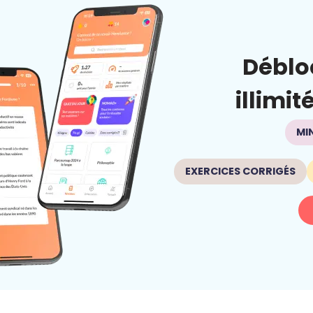
Déblo
illimit
MI
EXERCICES CORRIGÉS