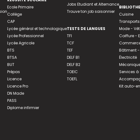
Jobs Etudiant et Alternance
Ecole Primaire
BIBLIOTH
sion
Trouve ton job saisonnier
Collège
Cuisine
CAP
Transports
Lycée général et technologique
TESTS DE LANGUES
Mode - Vê
Lycée Professionnel
TFI
Coiffure -
Lycée Agricole
TCF
Commerce 
BTS
TEF
Bâtiment -
BTSA
DELF B1
Électricité
BUT
DELF B2
Mécanique
Prépas
TOEIC
Services à
Licence
TOEFL
Accompagn
Licence Pro
Kit auto-e
DN Made
PASS
Diplome infirmier