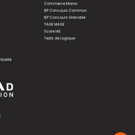
Commerce Maroc
IEP Concours Commun
IEP Concours Grenoble
TAGE MAGE
Score IAE
Tests de Logique
tialité
s