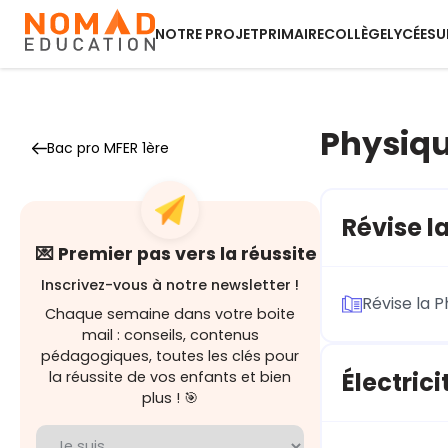
NOTRE PROJET
PRIMAIRE
COLLÈGE
LYCÉE
SU
Physiq
Bac pro MFER 1ère
Révise l
💌 Premier pas vers la réussite
Inscrivez-vous à notre newsletter !
Révise la 
Chaque semaine dans votre boite
mail : conseils, contenus
pédagogiques, toutes les clés pour
Électrici
la réussite de vos enfants et bien
plus ! 🎯