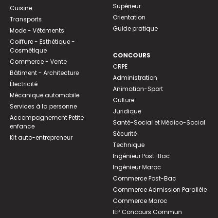
Supérieur
Cuisine
directement dans la filière de santé
Orientation
Transports
choisie. Les autres candidats peuvent être
Guide pratique
Mode - Vêtements
admis après des épreuves orales, en
Coiffure - Esthétique -
fonction des capacités d’accueil fixées par
Cosmétique
CONCOURS
l’université.
Commerce - Vente
CRPE
Bâtiment - Architecture
Une fois admis, tu accèdes directement en
Administration
Électricité
2
année de pharma
!
e
Animation-Sport
Mécanique automobile
Culture
Services à la personne
🤝 Le tutorat : un coup de pouce
Juridique
Accompagnement Petite
Santé-Social et Médico-Social
pour réussir !
enfance
Sécurité
Kit auto-entrepreneur
Bonne nouvelle : les universités mettent en
Technique
Ingénieur Post-Bac
place des tutorats pour accompagner les
Ingénieur Maroc
étudiants en PASS et en L.AS tout au long
Commerce Post-Bac
de l’année ! 💪
Commerce Admission Parallèle
🎯
Ce que ça t’apporte :
Commerce Maroc
IEP Concours Commun