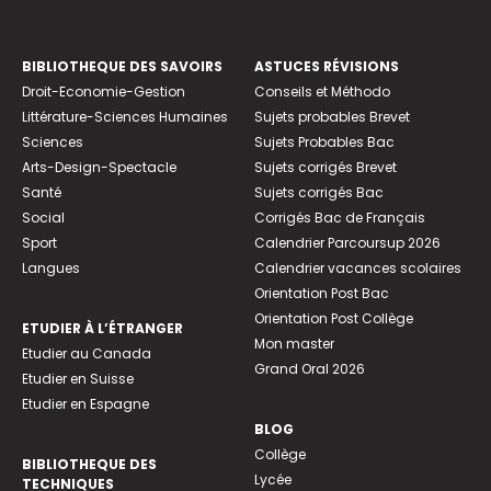
🗓️ Attention, n’oublie pas que tu peux
vers l’industrie.
formuler tes vœux sur la plateforme
Des professions ouvertes à tous et toutes
seulement entre janvier et mars
!
BIBLIOTHEQUE DES SAVOIRS
ASTUCES RÉVISIONS
avec une majorité de femmes : au sein de
Droit-Economie-Gestion
Conseils et Méthodo
l'industrie pharmaceutique, 57 % des
L’accès en 2
année de pharma !
🎓
Littérature-Sciences Humaines
Sujets probables Brevet
e
salariés sont des femmes.
Sciences
Sujets Probables Bac
L’accès aux études de pharma est très
Arts-Design-Spectacle
Sujets corrigés Brevet
sélectif. La sélection se base sur :
Santé
Sujets corrigés Bac
Social
Corrigés Bac de Français
Les résultats académiques : les notes
Sport
Calendrier Parcoursup 2026
obtenues aux deux semestres et le
Langues
Calendrier vacances scolaires
classement des étudiants au sein de leur
Orientation Post Bac
promotion.
Orientation Post Collège
ETUDIER À L’ÉTRANGER
Des épreuves orales visant à évaluer
Mon master
Etudier au Canada
notamment les capacités d’analyse, de
Grand Oral 2026
Etudier en Suisse
synthèse et d’expression orale des
Etudier en Espagne
candidats.
BLOG
Collège
Des étudiants dont les notes dépassent un
BIBLIOTHEQUE DES
Lycée
TECHNIQUES
seuil défini par l’université sont admis