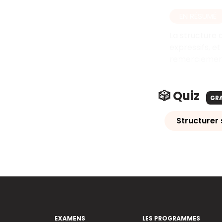
EN RÉSUMÉ
La structure 
expressifs, e
remerciemen
🎲 Quiz
GR
Structurer 
EXAMENS
LES PROGRAMMES