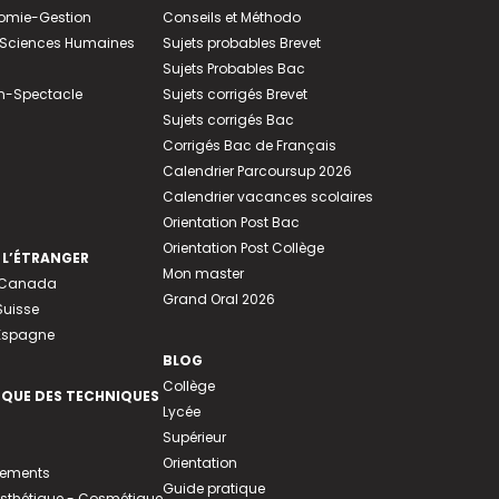
nomie-Gestion
Conseils et Méthodo
e-Sciences Humaines
Sujets probables Brevet
Sujets Probables Bac
n-Spectacle
Sujets corrigés Brevet
Sujets corrigés Bac
Corrigés Bac de Français
Calendrier Parcoursup 2026
Calendrier vacances scolaires
Orientation Post Bac
Orientation Post Collège
 L’ÉTRANGER
Mon master
u Canada
Grand Oral 2026
Suisse
 Espagne
BLOG
Collège
EQUE DES TECHNIQUES
Lycée
Supérieur
Orientation
tements
Guide pratique
 Esthétique - Cosmétique