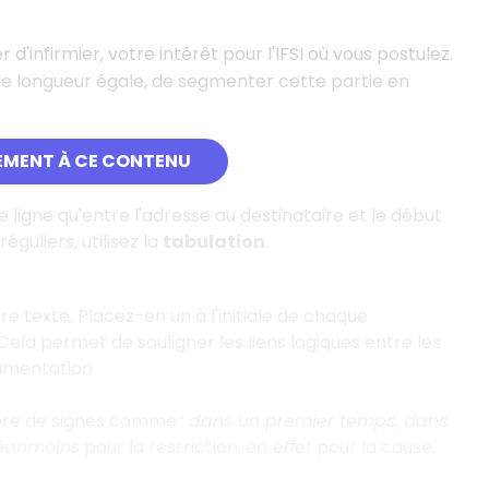
infirmier, votre intérêt pour l'IFSI où vous postulez.
e longueur égale, de segmenter cette partie en
EMENT À CE CONTENU
e ligne qu'entre l'adresse au destinataire et le début
éguliers, utilisez la
tabulation
.
 texte. Placez-en un à l'initiale de chaque
. Cela permet de souligner les liens logiques entre les
umentation.
bre de signes comme :
dans un premier temps, dans
éanmoins
pour la restriction,
en effet
pour la cause,