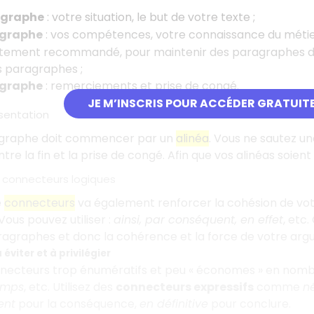
graphe
: votre situation, le but de votre texte ;
graphe
: vos compétences, votre connaissance du métier d'
fortement recommandé, pour maintenir des paragraphes d
s paragraphes ;
graphe
: remerciements et prise de congé.
JE M’INSCRIS POUR ACCÉDER GRATUIT
sentation
graphe doit commencer par un
alinéa
. Vous ne sautez un
ntre la fin et la prise de congé. Afin que vos alinéas soient r
s connecteurs logiques
e
connecteurs
va également renforcer la cohésion de votre
ous pouvez utiliser :
ainsi, par conséquent, en effet
, etc
ragraphes et donc la cohérence et la force de votre arg
éviter et à privilégier
onnecteurs trop énumératifs et peu « économes » en nom
emps
, etc. Utilisez des
connecteurs expressifs
comme
n
ent
pour la conséquence,
en définitive
pour conclure.