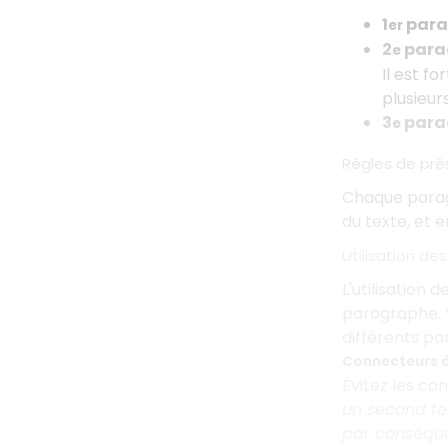
1
para
er
2
para
e
Il est 
plusieur
3
para
e
Règles de pré
Chaque para
du texte, et e
Utilisation de
L'utilisation d
paragraphe. V
différents pa
Connecteurs à 
Évitez les c
un second t
par conséqu