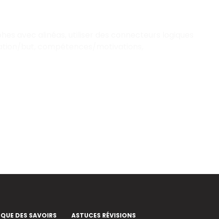
hes avec alinéas, utiliser des connecteurs logiques
tuation/but, compétences/motivations,
EQUE DES SAVOIRS
ASTUCES RÉVISIONS