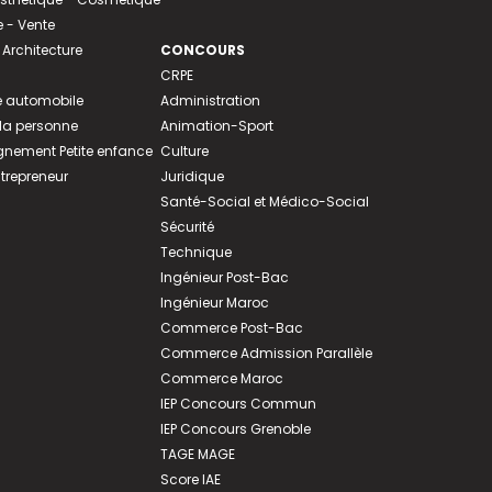
- Vente
 Architecture
CONCOURS
CRPE
 automobile
Administration
 la personne
Animation-Sport
ement Petite enfance
Culture
ntrepreneur
Juridique
Santé-Social et Médico-Social
Sécurité
Technique
Ingénieur Post-Bac
Ingénieur Maroc
Commerce Post-Bac
Commerce Admission Parallèle
Commerce Maroc
IEP Concours Commun
IEP Concours Grenoble
TAGE MAGE
Score IAE