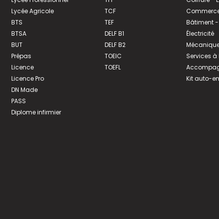
Lycée Agricole
TCF
Commerce 
BTS
TEF
Bâtiment -
BTSA
DELF B1
Électricité
BUT
DELF B2
Mécanique
Prépas
TOEIC
Services à
Licence
TOEFL
Accompagn
Licence Pro
Kit auto-e
DN Made
PASS
Diplome infirmier