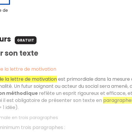
e de
ours
GRATUIT
r son texte
e la lettre de motivation
e la lettre de motivation
est primordiale dans la mesure où 
alité. Un futur soignant ou acteur du social sera amené, 
ion méthodique
reflète un esprit rigoureux et efficace, 
i il est obligatoire de présenter son texte en
paragraphe
1 idée).
imale en trois paragraphes
minimum trois paragraphes :