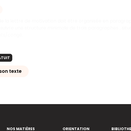
de la lettre de motivation doit être organisée en paragrap
t suivre une structure minimale de trois paragraphes : si
ts/congé.
ATUIT
son texte
NOS MATIÈRES
ORIENTATION
BIBLIOTH