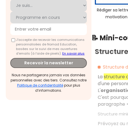
Rédiger sa lettr
motivation
📝 Mini-c
J'accepte de recevoir les communications
personnalisées de Nomad Education,
basées sur le suivi de mes ouvertures
Structure
d'emails (à l’aide de pixels).
En savoir plus
Recevoir la newsletter
Structure d
Nous ne partagerons jamais vos données
La
structure d
personnelles avec des tiers. Consultez notre
d'une personn
Politique de confidentialité
pour plus
L'
organisat
d’informations.
C'est pourquo
paragraphe = 
Structure min
Prévoyez au 