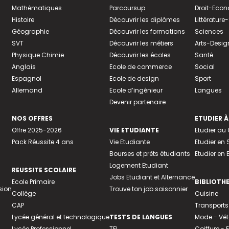
Mathématiques
Parcoursup
Droit-Eco
Histoire
Découvrir les diplômes
Littératur
Géographie
Découvrir les formations
Sciences
SVT
Découvrir les métiers
Arts-Desig
Physique Chimie
Découvrir les écoles
Santé
Anglais
Ecole de commerce
Social
Espagnol
Ecole de design
Sport
Allemand
Ecole d’ingénieur
Langues
Devenir partenaire
NOS OFFRES
ETUDIER À
Offre 2025-2026
VIE ETUDIANTE
Etudier a
Pack Réussite 4 ans
Vie Etudiante
Etudier en 
Bourses et prêts étudiants
Etudier en
Logement Etudiant
REUSSITE SCOLAIRE
Jobs Etudiant et Alternance
Ecole Primaire
BIBLIOTH
sion
Trouve ton job saisonnier
Collège
Cuisine
CAP
Transports
Lycée général et technologique
TESTS DE LANGUES
Mode - Vê
Lycée Professionnel
TFI
Coiffure -