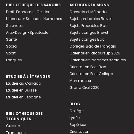
BIBLIOTHEQUE DES SAVOIRS
ASTUCES RÉVISIONS
Droit-Economie-Gestion
Conseils et Méthodo
Littérature-Sciences Humaines
Sujets probables Brevet
Sciences
Sujets Probables Bac
Arts-Design-Spectacle
Sujets corrigés Brevet
Santé
Sujets corrigés Bac
Social
Corrigés Bac de Français
Sport
Calendrier Parcoursup 2026
Langues
Calendrier vacances scolaires
Orientation Post Bac
Orientation Post Collège
ETUDIER À L’ÉTRANGER
Mon master
Etudier au Canada
Grand Oral 2026
Etudier en Suisse
Etudier en Espagne
BLOG
Collège
BIBLIOTHEQUE DES
Lycée
TECHNIQUES
Supérieur
Cuisine
Orientation
Transports