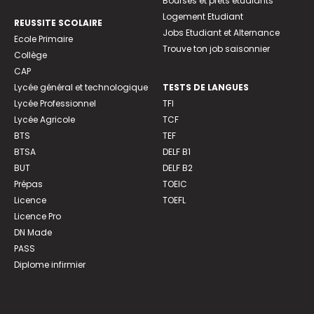
Bourses et prêts étudiants
Logement Etudiant
REUSSITE SCOLAIRE
Jobs Etudiant et Alternance
Ecole Primaire
Trouve ton job saisonnier
Collège
CAP
Lycée général et technologique
TESTS DE LANGUES
Lycée Professionnel
TFI
Lycée Agricole
TCF
BTS
TEF
BTSA
DELF B1
BUT
DELF B2
Prépas
TOEIC
Licence
TOEFL
Licence Pro
DN Made
PASS
Diplome infirmier