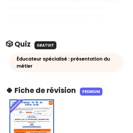
pluridisciplinaire et doit faire preuve d'empathie,
d'écoute et de bienveillance. La formation
requiert le baccalauréat et trois années
d'études pour obtenir le DEES.
🎲 Quiz
GRATUIT
Éducateur spécialisé : présentation du
métier
🍀 Fiche de révision
PREMIUM
PREMIUM