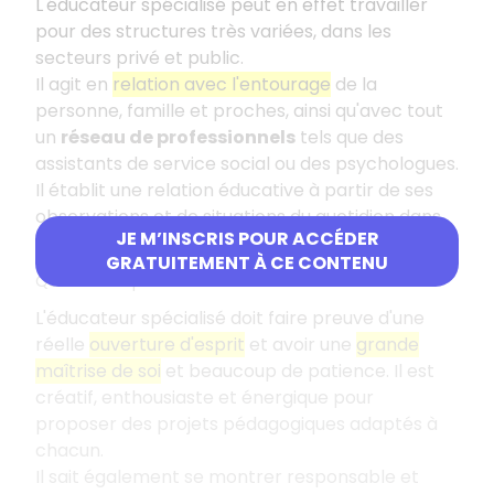
L'éducateur spécialisé peut en effet travailler
pour des structures très variées, dans les
secteurs privé et public.
Il agit en
relation avec l'entourage
de la
personne, famille et proches, ainsi qu'avec tout
un
réseau de professionnels
tels que des
assistants de service social ou des psychologues.
Il établit une relation éducative à partir de ses
observations et de situations du quotidien dans
JE M’INSCRIS POUR ACCÉDER
des espaces institutionnels formels et informels.
GRATUITEMENT À CE CONTENU
Qualités requises
L'éducateur spécialisé doit faire preuve d'une
réelle
ouverture d'esprit
et avoir une
grande
maîtrise de soi
et beaucoup de patience. Il est
créatif, enthousiaste et énergique pour
proposer des projets pédagogiques adaptés à
chacun.
Il sait également se montrer responsable et