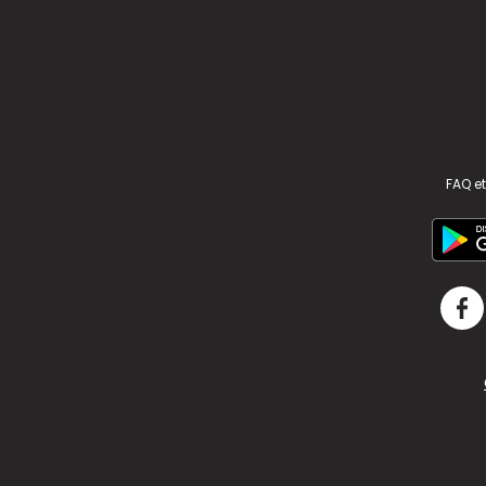
FAQ et
v2.311.4 US