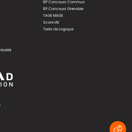
IEP Concours Commun
IEP Concours Grenoble
TAGE MAGE
Score IAE
Tests de Logique
tialité
s