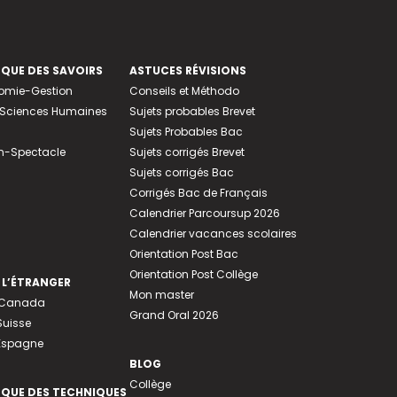
EQUE DES SAVOIRS
ASTUCES RÉVISIONS
nomie-Gestion
Conseils et Méthodo
e-Sciences Humaines
Sujets probables Brevet
Sujets Probables Bac
n-Spectacle
Sujets corrigés Brevet
Sujets corrigés Bac
Corrigés Bac de Français
Calendrier Parcoursup 2026
Calendrier vacances scolaires
Orientation Post Bac
Orientation Post Collège
 L’ÉTRANGER
Mon master
u Canada
Grand Oral 2026
Suisse
 Espagne
BLOG
Collège
EQUE DES TECHNIQUES