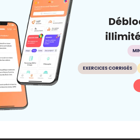
Déblo
illimit
MI
EXERCICES CORRIGÉS