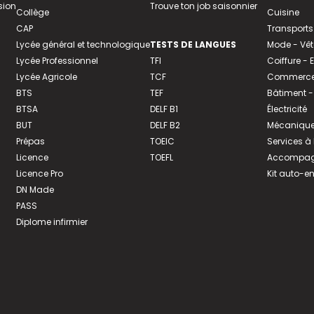
sion
Trouve ton job saisonnier
Collège
Cuisine
CAP
Transports
Lycée général et technologique
TESTS DE LANGUES
Mode - Vê
Lycée Professionnel
TFI
Coiffure -
Lycée Agricole
TCF
Commerce 
BTS
TEF
Bâtiment -
BTSA
DELF B1
Électricité
BUT
DELF B2
Mécanique
Prépas
TOEIC
Services à
Licence
TOEFL
Accompagn
Licence Pro
Kit auto-e
DN Made
PASS
Diplome infirmier