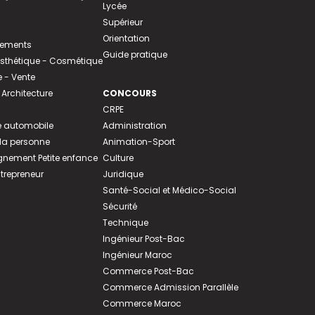
Lycée
Supérieur
Orientation
tements
Guide pratique
 Esthétique - Cosmétique
- Vente
 Architecture
CONCOURS
CRPE
 automobile
Administration
 la personne
Animation-Sport
ement Petite enfance
Culture
ntrepreneur
Juridique
Santé-Social et Médico-Social
Sécurité
Technique
Ingénieur Post-Bac
Ingénieur Maroc
Commerce Post-Bac
Commerce Admission Parallèle
Commerce Maroc