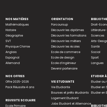
NOS MATIÈRES
ORIENTATION
BIBLIOTH
Mathématiques
Parcoursup
Droit-Eco
Histoire
Découvrir les diplômes
Littératur
Géographie
Découvrir les formations
Sciences
SVT
Découvrir les métiers
Arts-Desig
Physique Chimie
Découvrir les écoles
Santé
Anglais
Ecole de commerce
Social
Espagnol
Ecole de design
Sport
Allemand
Ecole d’ingénieur
Langues
Devenir partenaire
NOS OFFRES
ETUDIER À
Offre 2025-2026
VIE ETUDIANTE
Etudier a
Pack Réussite 4 ans
Vie Etudiante
Etudier en 
Bourses et prêts étudiants
Etudier en
Logement Etudiant
REUSSITE SCOLAIRE
Jobs Etudiant et Alternance
Ecole Primaire
BIBLIOTH