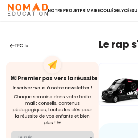
NOTRE PROJET
PRIMAIRE
COLLÈGE
LYCÉE
SU
Le rap 
TPC 1e
💌 Premier pas vers la réussite
Inscrivez-vous à notre newsletter !
Chaque semaine dans votre boite
mail : conseils, contenus
pédagogiques, toutes les clés pour
la réussite de vos enfants et bien
Dérap'Pas, l
plus ! 🎯
projet