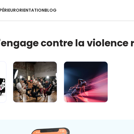
PÉRIEUR
ORIENTATION
BLOG
s'engage contre la violence 
e
Carré sur la
Fake ou pas ?
route... je gère
Dis-moi c'que
avant qu'ç...
tu crois