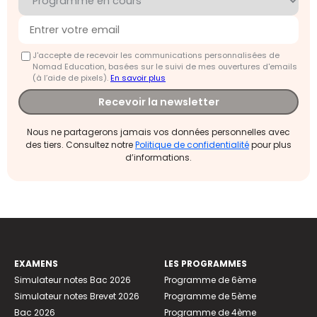
J'accepte de recevoir les communications personnalisées de
Nomad Education, basées sur le suivi de mes ouvertures d'emails
(à l’aide de pixels).
En savoir plus
Recevoir la newsletter
Nous ne partagerons jamais vos données personnelles avec
des tiers. Consultez notre
Politique de confidentialité
pour plus
d’informations.
EXAMENS
LES PROGRAMMES
Simulateur notes Bac 2026
Programme de 6ème
Simulateur notes Brevet 2026
Programme de 5ème
Bac 2026
Programme de 4ème