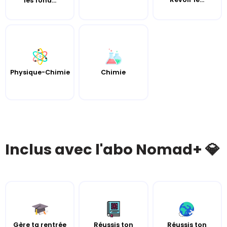
les fond...
Chimie
Physique-Chimie
Inclus avec l'abo Nomad+ 💎
Gère ta rentrée
Réussis ton
Réussis ton