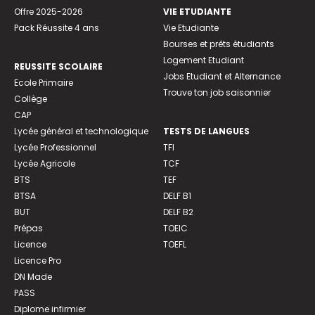
Offre 2025-2026
VIE ETUDIANTE
Pack Réussite 4 ans
Vie Etudiante
Bourses et prêts étudiants
Logement Etudiant
REUSSITE SCOLAIRE
Jobs Etudiant et Alternance
Ecole Primaire
Trouve ton job saisonnier
Collège
CAP
Lycée général et technologique
TESTS DE LANGUES
Lycée Professionnel
TFI
Lycée Agricole
TCF
BTS
TEF
BTSA
DELF B1
BUT
DELF B2
Prépas
TOEIC
Licence
TOEFL
Licence Pro
DN Made
PASS
Diplome infirmier