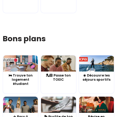
Bons plans
🛌 Trouve ton
💂🏻 Passe ton
☀️ Découvre les
logement
TOEIC
séjours sportifs
étudiant
✈️ Pars à
🗞️ Profite de ton
Révise en