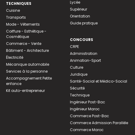
Lycée
TECHNIQUES
Supérieur
Cuisine
Orientation
Transports
Guide pratique
Mode - Vêtements
Coiffure - Esthétique -
Cosmétique
CONCOURS
Commerce - Vente
CRPE
Bâtiment - Architecture
Administration
Électricité
Animation-Sport
Mécanique automobile
Culture
Services à la personne
Juridique
Accompagnement Petite
Santé-Social et Médico-Social
enfance
Sécurité
Kit auto-entrepreneur
Technique
Ingénieur Post-Bac
Ingénieur Maroc
Commerce Post-Bac
Commerce Admission Parallèle
Commerce Maroc