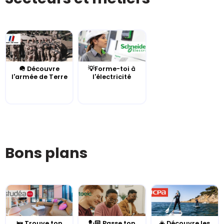
🪖 Découvre
💡Forme-toi à
l'armée de Terre
l'électricité
Bons plans
🛌 Trouve ton
💂🏻 Passe ton
☀️ Découvre les