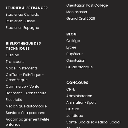
Orientation Post Collège
ETUDIER À L’ÉTRANGER
Mon master
Etudier au Canada
Grand Oral 2026
Etudier en Suisse
Etudier en Espagne
BLOG
Collège
BIBLIOTHEQUE DES
Lycée
TECHNIQUES
Supérieur
Cuisine
Orientation
Transports
Guide pratique
Mode - Vêtements
Coiffure - Esthétique -
Cosmétique
CONCOURS
Commerce - Vente
CRPE
Bâtiment - Architecture
Administration
Électricité
Animation-Sport
Mécanique automobile
Culture
Services à la personne
Juridique
Accompagnement Petite
Santé-Social et Médico-Social
enfance