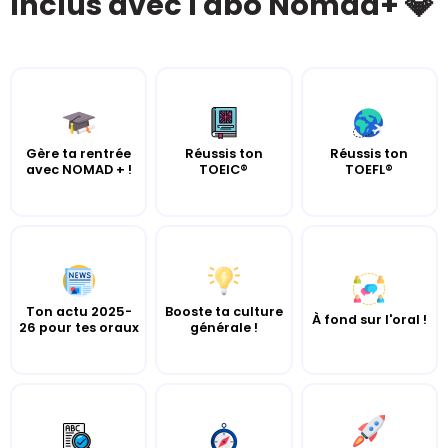
Inclus avec l'abo Nomad+ 💎
Gère ta rentrée
Réussis ton
Réussis ton
avec NOMAD + !
TOEIC®
TOEFL®
Ton actu 2025-
Booste ta culture
À fond sur l'oral !
26 pour tes oraux
générale !