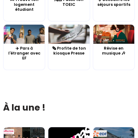
logement
TOEIC
séjours sportifs
étudiant
✈️ Pars à
🗞️ Profite de ton
Révise en
l'étranger avec
kiosque Presse
musique 🎶
EF
À la une !