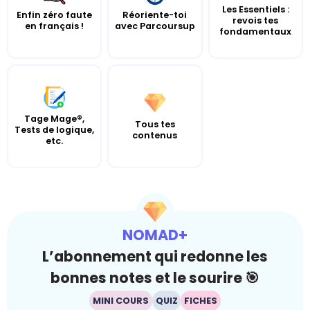
Les Essentiels :
Enfin zéro faute
Réoriente-toi
revois tes
en français !
avec Parcoursup
fondamentaux
Tage Mage®,
Tous tes
Tests de logique,
contenus
etc.
NOMAD+
L’abonnement qui redonne les
bonnes notes et le sourire 🎯
MINI COURS
QUIZ
FICHES