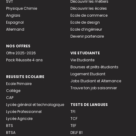
SVT
Découvrir les métiers
Physique Chimie
Découvrir les écoles
Anglais
Ecole de commerce
Espagnol
Ecole de design
Allemand
Ecole d’ingénieur
Devenir partenaire
NOS OFFRES
Offre 2025-2026
VIE ETUDIANTE
Pack Réussite 4 ans
Vie Etudiante
Bourses et prêts étudiants
Logement Etudiant
REUSSITE SCOLAIRE
Jobs Etudiant et Alternance
Ecole Primaire
Trouve ton job saisonnier
Collège
CAP
Lycée général et technologique
TESTS DE LANGUES
Lycée Professionnel
TFI
Lycée Agricole
TCF
BTS
TEF
BTSA
DELF B1