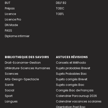
BUT
DELF B2
Prépas
TOEIC
Licence
TOEFL
Licence Pro
DN Made
PASS
Diplome infirmier
BIBLIOTHEQUE DES SAVOIRS
ASTUCES RÉVISIONS
Droit-Economie-Gestion
Conseils et Méthodo
Littérature-Sciences Humaines
Sujets probables Brevet
Sciences
Sujets Probables Bac
Arts-Design-Spectacle
Sujets corrigés Brevet
Santé
Sujets corrigés Bac
Social
Corrigés Bac de Français
Sport
Calendrier Parcoursup 2026
Langues
Calendrier vacances scolaires
Orientation Post Bac