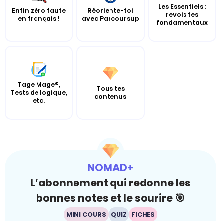
Les Essentiels :
Enfin zéro faute
Réoriente-toi
revois tes
en français !
avec Parcoursup
fondamentaux
Tage Mage®,
Tous tes
Tests de logique,
contenus
etc.
NOMAD+
L’abonnement qui redonne les
bonnes notes et le sourire 🎯
MINI COURS
QUIZ
FICHES