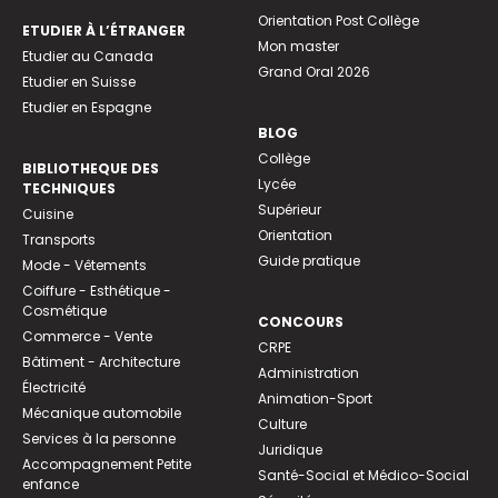
Orientation Post Collège
ETUDIER À L’ÉTRANGER
Mon master
Etudier au Canada
Grand Oral 2026
Etudier en Suisse
Etudier en Espagne
BLOG
Collège
BIBLIOTHEQUE DES
Lycée
TECHNIQUES
Supérieur
Cuisine
Orientation
Transports
Guide pratique
Mode - Vêtements
Coiffure - Esthétique -
Cosmétique
CONCOURS
Commerce - Vente
CRPE
Bâtiment - Architecture
Administration
Électricité
Animation-Sport
Mécanique automobile
Culture
Services à la personne
Juridique
Accompagnement Petite
Santé-Social et Médico-Social
enfance