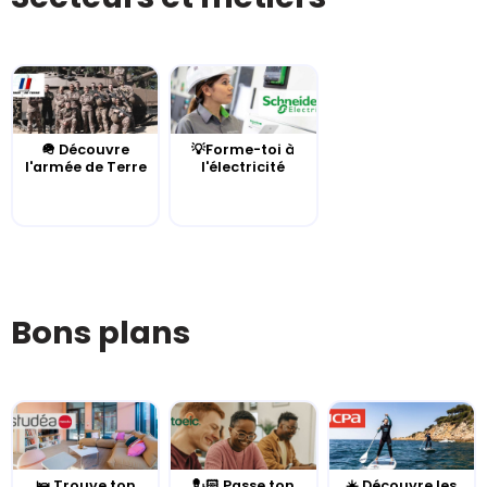
🪖 Découvre
💡Forme-toi à
l'armée de Terre
l'électricité
Bons plans
🛌 Trouve ton
💂🏻 Passe ton
☀️ Découvre les