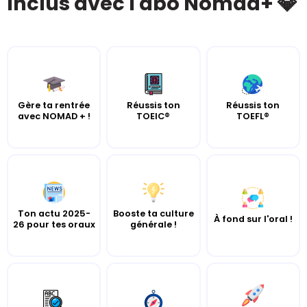
Inclus avec l'abo Nomad+ 💎
Gère ta rentrée
Réussis ton
Réussis ton
avec NOMAD + !
TOEIC®
TOEFL®
Ton actu 2025-
Booste ta culture
À fond sur l'oral !
26 pour tes oraux
générale !