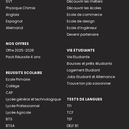
SVT
Découvrir les métiers
Physique Chimie
Découvrir les écoles
Anglais
Ecole de commerce
Espagnol
Ecole de design
Allemand
Ecole d’ingénieur
Devenir partenaire
NOS OFFRES
Offre 2025-2026
VIE ETUDIANTE
Pack Réussite 4 ans
Vie Etudiante
Bourses et prêts étudiants
Logement Etudiant
REUSSITE SCOLAIRE
Jobs Etudiant et Alternance
Ecole Primaire
Trouve ton job saisonnier
Collège
CAP
Lycée général et technologique
TESTS DE LANGUES
Lycée Professionnel
TFI
Lycée Agricole
TCF
BTS
TEF
BTSA
DELF B1