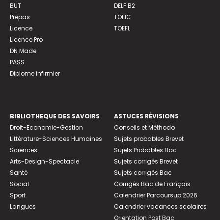
BUT
DELF B2
Prépas
TOEIC
Licence
TOEFL
Licence Pro
DN Made
PASS
Diplome infirmier
BIBLIOTHEQUE DES SAVOIRS
ASTUCES RÉVISIONS
Droit-Economie-Gestion
Conseils et Méthodo
Littérature-Sciences Humaines
Sujets probables Brevet
Sciences
Sujets Probables Bac
Arts-Design-Spectacle
Sujets corrigés Brevet
Santé
Sujets corrigés Bac
Social
Corrigés Bac de Français
Sport
Calendrier Parcoursup 2026
Langues
Calendrier vacances scolaires
Orientation Post Bac