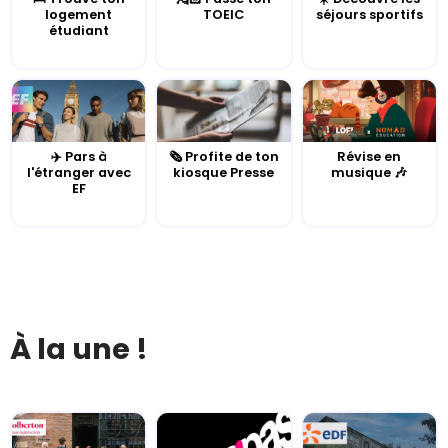
logement
TOEIC
séjours sportifs
étudiant
✈️ Pars à
🗞️ Profite de ton
Révise en
l'étranger avec
kiosque Presse
musique 🎶
EF
À la une !