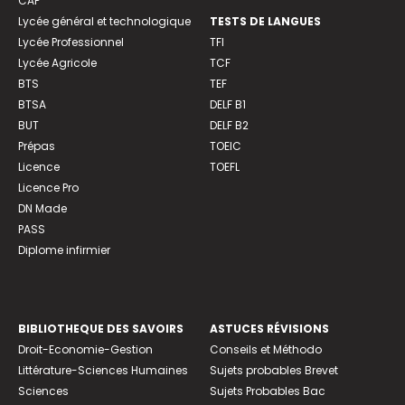
CAP
Lycée général et technologique
TESTS DE LANGUES
Lycée Professionnel
TFI
Lycée Agricole
TCF
BTS
TEF
BTSA
DELF B1
BUT
DELF B2
Prépas
TOEIC
Licence
TOEFL
Licence Pro
DN Made
PASS
Diplome infirmier
BIBLIOTHEQUE DES SAVOIRS
ASTUCES RÉVISIONS
Droit-Economie-Gestion
Conseils et Méthodo
Littérature-Sciences Humaines
Sujets probables Brevet
Sciences
Sujets Probables Bac