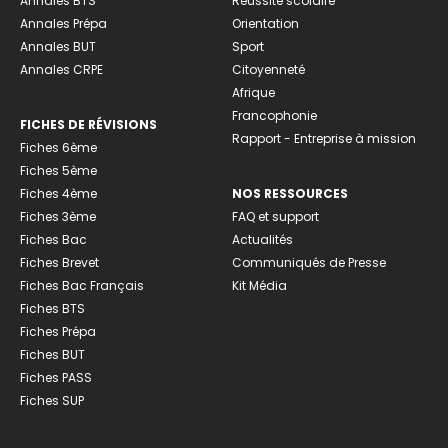
Annales BTS
Réussite scolaire
Annales Prépa
Orientation
Annales BUT
Sport
Annales CRPE
Citoyenneté
Afrique
Francophonie
FICHES DE RÉVISIONS
Rapport - Entreprise à mission
Fiches 6ème
Fiches 5ème
Fiches 4ème
NOS RESSOURCES
Fiches 3ème
FAQ et support
Fiches Bac
Actualités
Fiches Brevet
Communiqués de Presse
Fiches Bac Français
Kit Média
Fiches BTS
Fiches Prépa
Fiches BUT
Fiches PASS
Fiches SUP