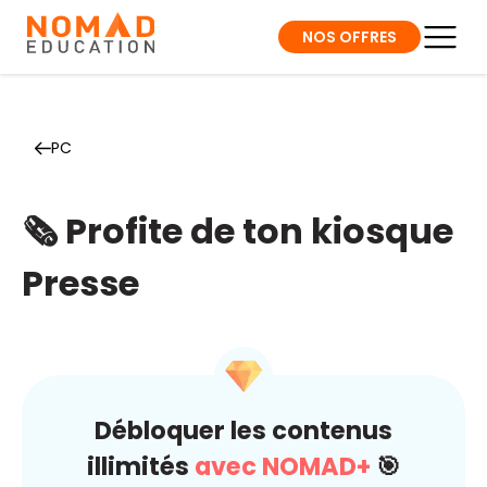
NOS OFFRES
PC
🗞️ Profite de ton kiosque
Presse
Débloquer les contenus
illimités
avec NOMAD+
🎯