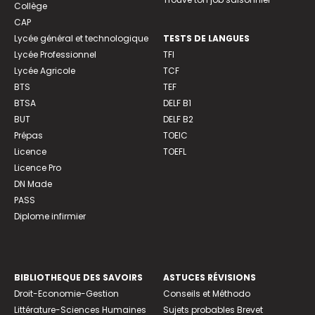
Collège
CAP
Lycée général et technologique
TESTS DE LANGUES
Lycée Professionnel
TFI
Lycée Agricole
TCF
BTS
TEF
BTSA
DELF B1
BUT
DELF B2
Prépas
TOEIC
Licence
TOEFL
Licence Pro
DN Made
PASS
Diplome infirmier
BIBLIOTHEQUE DES SAVOIRS
ASTUCES RÉVISIONS
Droit-Economie-Gestion
Conseils et Méthodo
Littérature-Sciences Humaines
Sujets probables Brevet