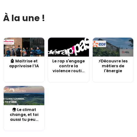
À la une !
🤖 Maitrise et
Le rap s'engage
⚡Découvre les
apprivoise l’IA
contre la
métiers de
violence routi...
l'énergie
🌍 Le climat
change, et toi
aussi tu peu...