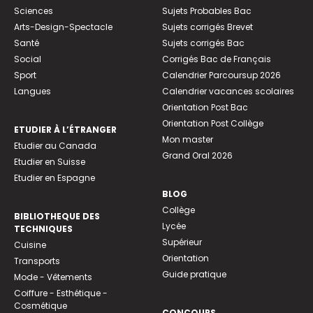
Sciences
Sujets Probables Bac
Arts-Design-Spectacle
Sujets corrigés Brevet
Santé
Sujets corrigés Bac
Social
Corrigés Bac de Français
Sport
Calendrier Parcoursup 2026
Langues
Calendrier vacances scolaires
Orientation Post Bac
Orientation Post Collège
ETUDIER À L’ÉTRANGER
Mon master
Etudier au Canada
Grand Oral 2026
Etudier en Suisse
Etudier en Espagne
BLOG
Collège
BIBLIOTHEQUE DES
Lycée
TECHNIQUES
Supérieur
Cuisine
Orientation
Transports
Guide pratique
Mode - Vêtements
Coiffure - Esthétique -
Cosmétique
CONCOURS