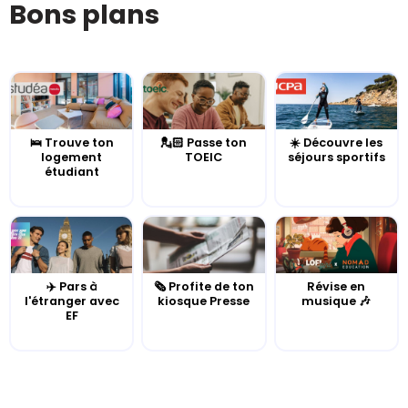
Bons plans
🛌 Trouve ton
💂🏻 Passe ton
☀️ Découvre les
logement
TOEIC
séjours sportifs
étudiant
✈️ Pars à
🗞️ Profite de ton
Révise en
l'étranger avec
kiosque Presse
musique 🎶
EF