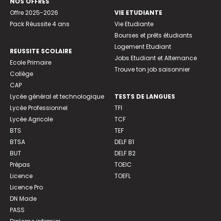
NOS OFFRES
Offre 2025-2026
VIE ETUDIANTE
Pack Réussite 4 ans
Vie Etudiante
Bourses et prêts étudiants
Logement Etudiant
REUSSITE SCOLAIRE
Jobs Etudiant et Alternance
Ecole Primaire
Trouve ton job saisonnier
Collège
CAP
Lycée général et technologique
TESTS DE LANGUES
Lycée Professionnel
TFI
Lycée Agricole
TCF
BTS
TEF
BTSA
DELF B1
BUT
DELF B2
Prépas
TOEIC
Licence
TOEFL
Licence Pro
DN Made
PASS