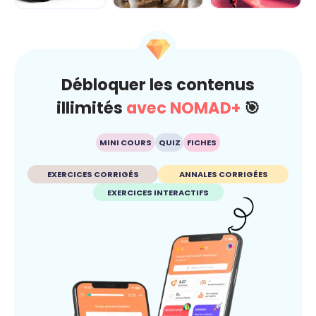
Dérap'Pas, le
Carré sur la
Fake ou pas ?
projet
route... je gère
Dis-moi c'que tu
avant qu'ç...
crois
Débloquer les contenus
illimités
avec NOMAD+
🎯
MINI COURS
QUIZ
FICHES
EXERCICES CORRIGÉS
ANNALES CORRIGÉES
EXERCICES INTERACTIFS