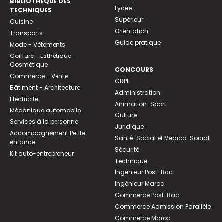
BIBLIOTHEQUE DES
Lycée
TECHNIQUES
Supérieur
Cuisine
Orientation
Transports
Guide pratique
Mode - Vêtements
Coiffure - Esthétique -
Cosmétique
CONCOURS
Commerce - Vente
CRPE
Bâtiment - Architecture
Administration
Électricité
Animation-Sport
Mécanique automobile
Culture
Services à la personne
Juridique
Accompagnement Petite
Santé-Social et Médico-Social
enfance
Sécurité
Kit auto-entrepreneur
Technique
Ingénieur Post-Bac
Ingénieur Maroc
Commerce Post-Bac
Commerce Admission Parallèle
Commerce Maroc