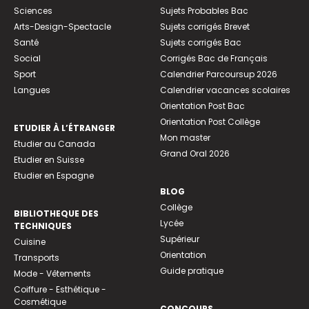
Sciences
Sujets Probables Bac
Arts-Design-Spectacle
Sujets corrigés Brevet
Santé
Sujets corrigés Bac
Social
Corrigés Bac de Français
Sport
Calendrier Parcoursup 2026
Langues
Calendrier vacances scolaires
Orientation Post Bac
Orientation Post Collège
ETUDIER À L’ÉTRANGER
Mon master
Etudier au Canada
Grand Oral 2026
Etudier en Suisse
Etudier en Espagne
BLOG
Collège
BIBLIOTHEQUE DES
Lycée
TECHNIQUES
Supérieur
Cuisine
Orientation
Transports
Guide pratique
Mode - Vêtements
Coiffure - Esthétique -
Cosmétique
CONCOURS