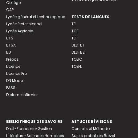
Collège
CAP
Lycée général et technologique
TESTS DE LANGUES
Lycée Professionnel
TFI
Lycée Agricole
TCF
BTS
TEF
BTSA
DELF B1
BUT
DELF B2
Prépas
TOEIC
Licence
TOEFL
Licence Pro
DN Made
PASS
Diplome infirmier
BIBLIOTHEQUE DES SAVOIRS
ASTUCES RÉVISIONS
Droit-Economie-Gestion
Conseils et Méthodo
Littérature-Sciences Humaines
Sujets probables Brevet