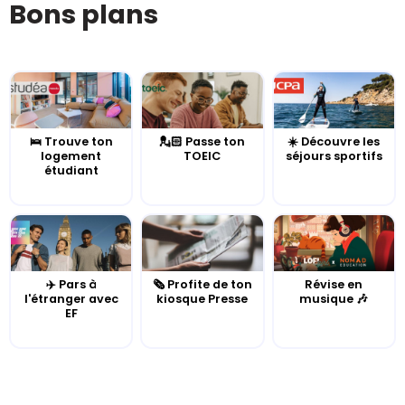
Bons plans
🛌 Trouve ton
💂🏻 Passe ton
☀️ Découvre les
logement
TOEIC
séjours sportifs
étudiant
✈️ Pars à
🗞️ Profite de ton
Révise en
l'étranger avec
kiosque Presse
musique 🎶
EF