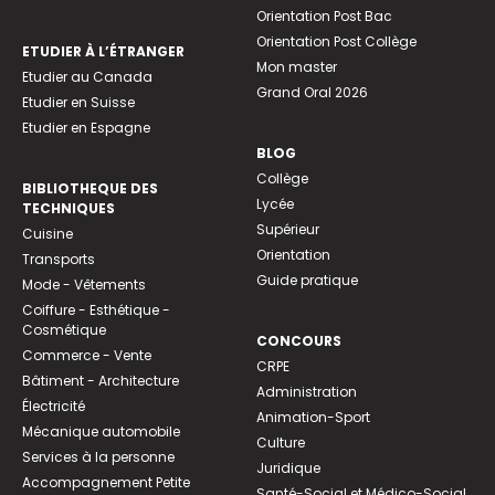
Orientation Post Bac
Orientation Post Collège
ETUDIER À L’ÉTRANGER
Mon master
Etudier au Canada
Grand Oral 2026
Etudier en Suisse
Etudier en Espagne
BLOG
Collège
BIBLIOTHEQUE DES
Lycée
TECHNIQUES
Supérieur
Cuisine
Orientation
Transports
Guide pratique
Mode - Vêtements
Coiffure - Esthétique -
Cosmétique
CONCOURS
Commerce - Vente
CRPE
Bâtiment - Architecture
Administration
Électricité
Animation-Sport
Mécanique automobile
Culture
Services à la personne
Juridique
Accompagnement Petite
Santé-Social et Médico-Social