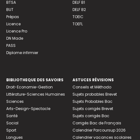
BTSA
DELF B1
BUT
DELF B2
Prépas
TOEIC
Licence
TOEFL
Licence Pro
DN Made
PASS
Diplome infirmier
BIBLIOTHEQUE DES SAVOIRS
ASTUCES RÉVISIONS
Droit-Economie-Gestion
Conseils et Méthodo
Littérature-Sciences Humaines
Sujets probables Brevet
Sciences
Sujets Probables Bac
Arts-Design-Spectacle
Sujets corrigés Brevet
Santé
Sujets corrigés Bac
Social
Corrigés Bac de Français
Sport
Calendrier Parcoursup 2026
Langues
Calendrier vacances scolaires