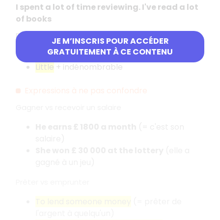
I spent a lot of time reviewing. I've read a lot
of books
Peu
JE M’INSCRIS POUR ACCÉDER
GRATUITEMENT À CE CONTENU
Few
+ dénombrable
Little
+ indénombrable
Expressions à ne pas confondre
Gagner vs recevoir un salaire
He earns £ 1800 a month
(= c'est son
salaire)
She won £ 30 000 at the lottery
(elle a
gagné à un jeu)
Prêter vs emprunter
To lend someone money
(= prêter de
l'argent à quelqu'un)