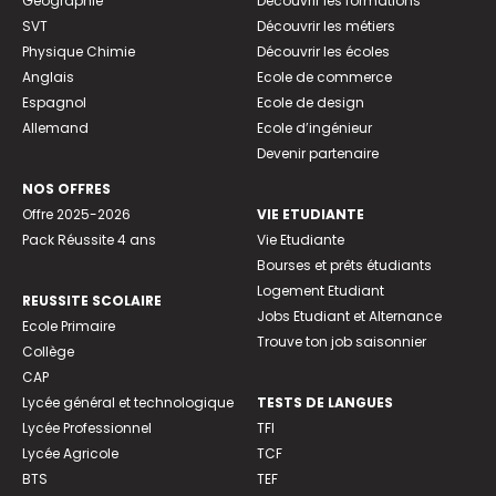
Géographie
Découvrir les formations
SVT
Découvrir les métiers
Physique Chimie
Découvrir les écoles
Anglais
Ecole de commerce
Espagnol
Ecole de design
Allemand
Ecole d’ingénieur
Devenir partenaire
NOS OFFRES
Offre 2025-2026
VIE ETUDIANTE
Pack Réussite 4 ans
Vie Etudiante
Bourses et prêts étudiants
Logement Etudiant
REUSSITE SCOLAIRE
Jobs Etudiant et Alternance
Ecole Primaire
Trouve ton job saisonnier
Collège
CAP
Lycée général et technologique
TESTS DE LANGUES
Lycée Professionnel
TFI
Lycée Agricole
TCF
BTS
TEF