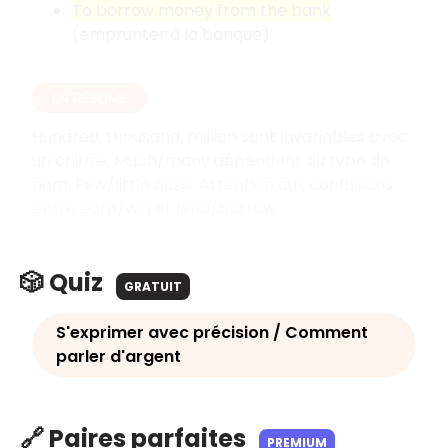
To borrow money from the bank
(emprunter à la banque)
EN RÉSUMÉ
Hundred, thousand, million sont invariables avec
un chiffre. Much/many dépendent du type de
nom. Few/little aussi. Attention aux confusions
entre earn/win et lend/borrow.
🎲 Quiz
GRATUIT
S'exprimer avec précision / Comment
parler d'argent
🔗 Paires parfaites
PREMIUM