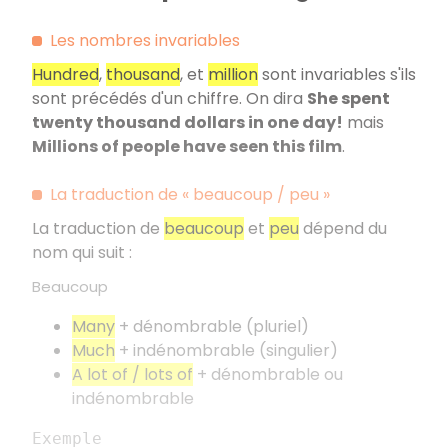
Les nombres invariables
Hundred
,
thousand
, et
million
sont invariables s'ils
sont précédés d'un chiffre. On dira
She spent
twenty thousand dollars in one day!
mais
Millions of people have seen this film
.
La traduction de « beaucoup / peu »
La traduction de
beaucoup
et
peu
dépend du
nom qui suit :
Beaucoup
Many
+ dénombrable (pluriel)
Much
+ indénombrable (singulier)
A lot of / lots of
+ dénombrable ou
indénombrable
Exemple