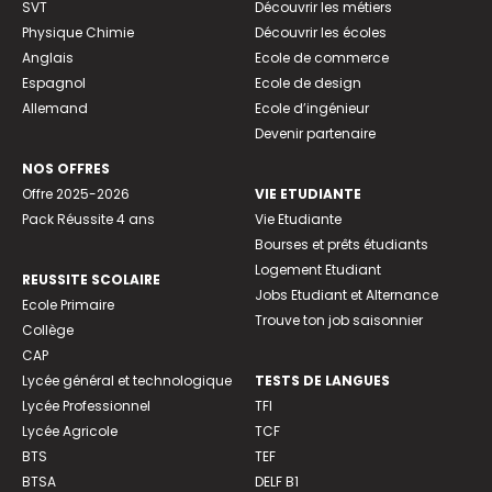
SVT
Découvrir les métiers
Physique Chimie
Découvrir les écoles
Anglais
Ecole de commerce
Espagnol
Ecole de design
Allemand
Ecole d’ingénieur
Devenir partenaire
NOS OFFRES
Offre 2025-2026
VIE ETUDIANTE
Pack Réussite 4 ans
Vie Etudiante
Bourses et prêts étudiants
Logement Etudiant
REUSSITE SCOLAIRE
Jobs Etudiant et Alternance
Ecole Primaire
Trouve ton job saisonnier
Collège
CAP
Lycée général et technologique
TESTS DE LANGUES
Lycée Professionnel
TFI
Lycée Agricole
TCF
BTS
TEF
BTSA
DELF B1