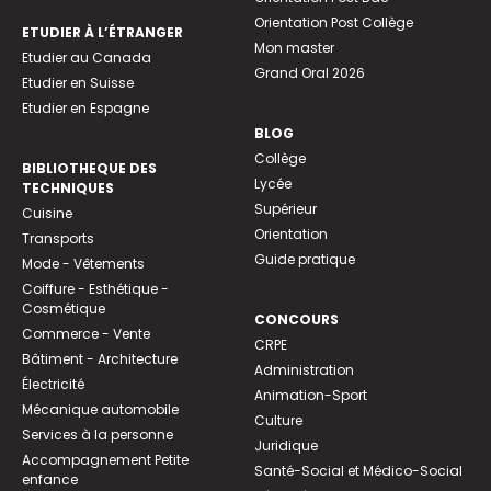
Orientation Post Collège
ETUDIER À L’ÉTRANGER
Mon master
Etudier au Canada
Grand Oral 2026
Etudier en Suisse
Etudier en Espagne
BLOG
Collège
BIBLIOTHEQUE DES
Lycée
TECHNIQUES
Supérieur
Cuisine
Orientation
Transports
Guide pratique
Mode - Vêtements
Coiffure - Esthétique -
Cosmétique
CONCOURS
Commerce - Vente
CRPE
Bâtiment - Architecture
Administration
Électricité
Animation-Sport
Mécanique automobile
Culture
Services à la personne
Juridique
Accompagnement Petite
Santé-Social et Médico-Social
enfance