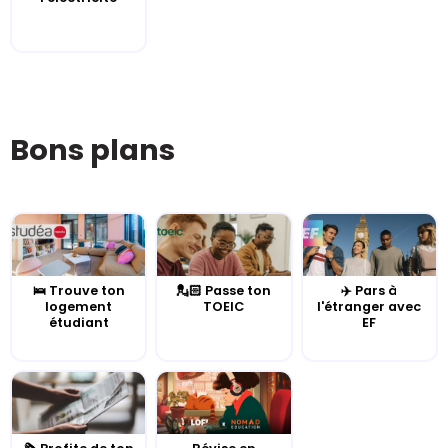
Bons plans
🛌 Trouve ton
💂🏻 Passe ton
✈️ Pars à
logement
TOEIC
l'étranger avec
étudiant
EF