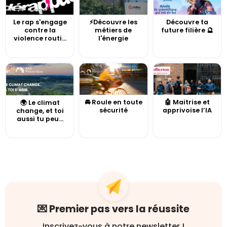
Le rap s'engage
⚡Découvre les
Découvre ta
contre la
métiers de
future filière 🔮
violence routi...
l'énergie
🚘 Roule en toute
🤖 Maitrise et
🌍 Le climat
sécurité
apprivoise l’IA
change, et toi
aussi tu peu...
💌 Premier pas vers la réussite
Inscrivez-vous à notre newsletter !