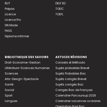
BUT
DELF B2
Prépas
TOEIC
Licence
TOEFL
Licence Pro
DN Made
PASS
Diplome infirmier
BIBLIOTHEQUE DES SAVOIRS
ASTUCES RÉVISIONS
Droit-Economie-Gestion
Conseils et Méthodo
Littérature-Sciences Humaines
Sujets probables Brevet
Sciences
Sujets Probables Bac
Arts-Design-Spectacle
Sujets corrigés Brevet
Santé
Sujets corrigés Bac
Social
Corrigés Bac de Français
Sport
Calendrier Parcoursup 2026
Langues
Calendrier vacances scolaires
Orientation Post Bac