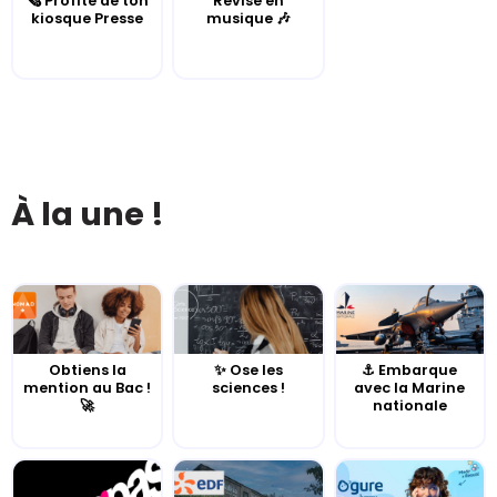
🗞️ Profite de ton
Révise en
kiosque Presse
musique 🎶
À la une !
Obtiens la
✨ Ose les
⚓️ Embarque
mention au Bac !
sciences !
avec la Marine
🚀
nationale