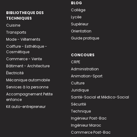
BLOG
Collège
BIBLIOTHEQUE DES
Lycée
TECHNIQUES
Supérieur
Cuisine
Orientation
Transports
Guide pratique
Mode - Vêtements
Coiffure - Esthétique -
Cosmétique
CONCOURS
Commerce - Vente
CRPE
Bâtiment - Architecture
Administration
Électricité
Animation-Sport
Mécanique automobile
Culture
Services à la personne
Juridique
Accompagnement Petite
Santé-Social et Médico-Social
enfance
Sécurité
Kit auto-entrepreneur
Technique
Ingénieur Post-Bac
Ingénieur Maroc
Commerce Post-Bac