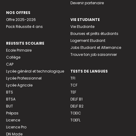
Devenir partenaire
NOS OFFRES
Offre 2025-2026
VIE ETUDIANTE
Pack Réussite 4 ans
Vie Etudiante
Bourses et prêts étudiants
Logement Etudiant
REUSSITE SCOLAIRE
Jobs Etudiant et Alternance
Ecole Primaire
Trouve ton job saisonnier
Collège
CAP
Lycée général et technologique
TESTS DE LANGUES
Lycée Professionnel
TFI
Lycée Agricole
TCF
BTS
TEF
BTSA
DELF B1
BUT
DELF B2
Prépas
TOEIC
Licence
TOEFL
Licence Pro
DN Made