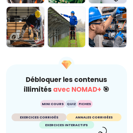
Module 1 - Les
Module 2 -
Module 3 -
bases de
Explorer le
Manipuler les
l'électricité
circuit
principales for...
électriqu...
Module 4 -
Module 5 -
Module 6 - Les
Découvrir les
Appréhender le
règles de
équipements de
fonctionnement...
sécurité pour t...
...
Débloquer les contenus
illimités
avec NOMAD+
🎯
MINI COURS
QUIZ
FICHES
EXERCICES CORRIGÉS
ANNALES CORRIGÉES
EXERCICES INTERACTIFS