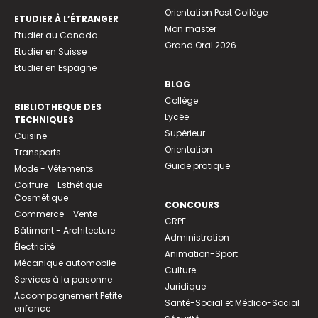
Orientation Post Collège
ETUDIER À L’ÉTRANGER
Mon master
Etudier au Canada
Grand Oral 2026
Etudier en Suisse
Etudier en Espagne
BLOG
Collège
BIBLIOTHEQUE DES
Lycée
TECHNIQUES
Supérieur
Cuisine
Orientation
Transports
Guide pratique
Mode - Vêtements
Coiffure - Esthétique -
Cosmétique
CONCOURS
Commerce - Vente
CRPE
Bâtiment - Architecture
Administration
Électricité
Animation-Sport
Mécanique automobile
Culture
Services à la personne
Juridique
Accompagnement Petite
Santé-Social et Médico-Social
enfance