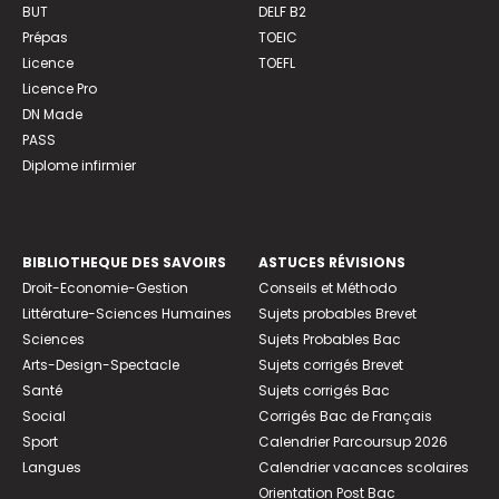
BUT
DELF B2
Prépas
TOEIC
Licence
TOEFL
Licence Pro
DN Made
PASS
Diplome infirmier
BIBLIOTHEQUE DES SAVOIRS
ASTUCES RÉVISIONS
Droit-Economie-Gestion
Conseils et Méthodo
Littérature-Sciences Humaines
Sujets probables Brevet
Sciences
Sujets Probables Bac
Arts-Design-Spectacle
Sujets corrigés Brevet
Santé
Sujets corrigés Bac
Social
Corrigés Bac de Français
Sport
Calendrier Parcoursup 2026
Langues
Calendrier vacances scolaires
Orientation Post Bac