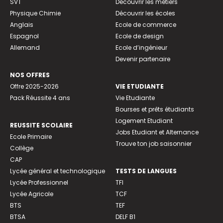
SVT
Découvrir les métiers
Physique Chimie
Découvrir les écoles
Anglais
Ecole de commerce
Espagnol
Ecole de design
Allemand
Ecole d’ingénieur
Devenir partenaire
NOS OFFRES
Offre 2025-2026
VIE ETUDIANTE
Pack Réussite 4 ans
Vie Etudiante
Bourses et prêts étudiants
Logement Etudiant
REUSSITE SCOLAIRE
Jobs Etudiant et Alternance
Ecole Primaire
Trouve ton job saisonnier
Collège
CAP
Lycée général et technologique
TESTS DE LANGUES
Lycée Professionnel
TFI
Lycée Agricole
TCF
BTS
TEF
BTSA
DELF B1