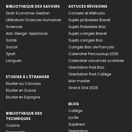
BIBLIOTHEQUE DES SAVOIRS
ASTUCES RÉVISIONS
Droit-Economie-Gestion
Conseils et Méthodo
Littérature-Sciences Humaines
Sujets probables Brevet
Sciences
Sujets Probables Bac
Arts-Design-Spectacle
Sujets corrigés Brevet
Santé
Sujets corrigés Bac
Social
Corrigés Bac de Français
Sport
Calendrier Parcoursup 2026
Langues
Calendrier vacances scolaires
Orientation Post Bac
Orientation Post Collège
ETUDIER À L’ÉTRANGER
Mon master
Etudier au Canada
Grand Oral 2026
Etudier en Suisse
Etudier en Espagne
BLOG
Collège
BIBLIOTHEQUE DES
Lycée
TECHNIQUES
Supérieur
Cuisine
Orientation