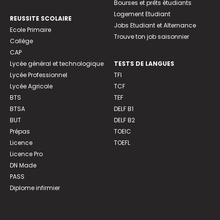
Bourses et prêts étudiants
Logement Etudiant
REUSSITE SCOLAIRE
Jobs Etudiant et Alternance
Ecole Primaire
Trouve ton job saisonnier
Collège
CAP
Lycée général et technologique
TESTS DE LANGUES
Lycée Professionnel
TFI
Lycée Agricole
TCF
BTS
TEF
BTSA
DELF B1
BUT
DELF B2
Prépas
TOEIC
Licence
TOEFL
Licence Pro
DN Made
PASS
Diplome infirmier