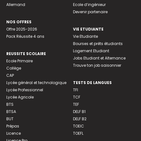
Allemand
Ecole d’ingénieur
Devenir partenaire
NOS OFFRES
Offre 2025-2026
VIE ETUDIANTE
Pack Réussite 4 ans
Vie Etudiante
Bourses et prêts étudiants
Logement Etudiant
REUSSITE SCOLAIRE
Jobs Etudiant et Alternance
Ecole Primaire
Trouve ton job saisonnier
Collège
CAP
Lycée général et technologique
TESTS DE LANGUES
Lycée Professionnel
TFI
Lycée Agricole
TCF
BTS
TEF
BTSA
DELF B1
BUT
DELF B2
Prépas
TOEIC
Licence
TOEFL
Licence Pro