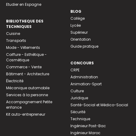
Etudier en Espagne
BLOG
Collège
BIBLIOTHEQUE DES
Lycée
TECHNIQUES
Supérieur
Cuisine
Orientation
Transports
Guide pratique
Mode - Vêtements
Coiffure - Esthétique -
Cosmétique
CONCOURS
Commerce - Vente
CRPE
Bâtiment - Architecture
Administration
Électricité
Animation-Sport
Mécanique automobile
Culture
Services à la personne
Juridique
Accompagnement Petite
Santé-Social et Médico-Social
enfance
Sécurité
Kit auto-entrepreneur
Technique
Ingénieur Post-Bac
Ingénieur Maroc