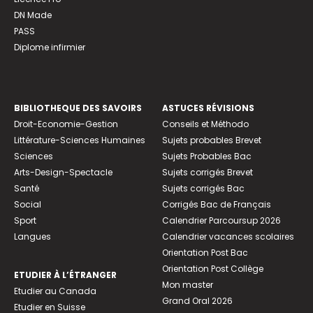
DN Made
PASS
Diplome infirmier
BIBLIOTHEQUE DES SAVOIRS
ASTUCES RÉVISIONS
Droit-Economie-Gestion
Conseils et Méthodo
Littérature-Sciences Humaines
Sujets probables Brevet
Sciences
Sujets Probables Bac
Arts-Design-Spectacle
Sujets corrigés Brevet
Santé
Sujets corrigés Bac
Social
Corrigés Bac de Français
Sport
Calendrier Parcoursup 2026
Langues
Calendrier vacances scolaires
Orientation Post Bac
Orientation Post Collège
ETUDIER À L’ÉTRANGER
Mon master
Etudier au Canada
Grand Oral 2026
Etudier en Suisse