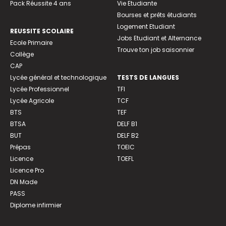
Pack Réussite 4 ans
Vie Etudiante
Bourses et prêts étudiants
Logement Etudiant
REUSSITE SCOLAIRE
Jobs Etudiant et Alternance
Ecole Primaire
Trouve ton job saisonnier
Collège
CAP
Lycée général et technologique
TESTS DE LANGUES
Lycée Professionnel
TFI
Lycée Agricole
TCF
BTS
TEF
BTSA
DELF B1
BUT
DELF B2
Prépas
TOEIC
Licence
TOEFL
Licence Pro
DN Made
PASS
Diplome infirmier