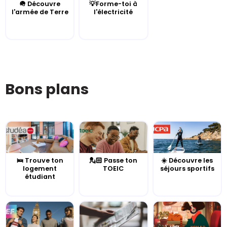
🪖 Découvre
💡Forme-toi à
l'armée de Terre
l'électricité
Bons plans
🛌 Trouve ton
💂🏻 Passe ton
☀️ Découvre les
logement
TOEIC
séjours sportifs
étudiant