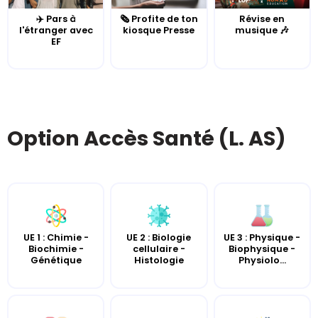
✈️ Pars à
🗞️ Profite de ton
Révise en
l'étranger avec
kiosque Presse
musique 🎶
EF
Option Accès Santé (L. AS)
UE 2 : Biologie
UE 3 : Physique -
UE 1 : Chimie -
cellulaire -
Biophysique -
Biochimie -
Histologie
Physiolo...
Génétique