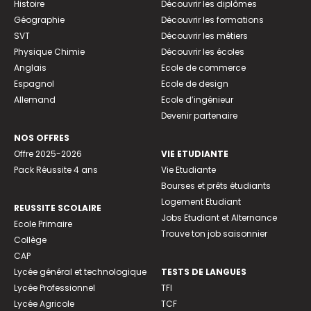
Histoire
Découvrir les diplômes
Géographie
Découvrir les formations
SVT
Découvrir les métiers
Physique Chimie
Découvrir les écoles
Anglais
Ecole de commerce
Espagnol
Ecole de design
Allemand
Ecole d’ingénieur
Devenir partenaire
NOS OFFRES
Offre 2025-2026
VIE ETUDIANTE
Pack Réussite 4 ans
Vie Etudiante
Bourses et prêts étudiants
Logement Etudiant
REUSSITE SCOLAIRE
Jobs Etudiant et Alternance
Ecole Primaire
Trouve ton job saisonnier
Collège
CAP
Lycée général et technologique
TESTS DE LANGUES
Lycée Professionnel
TFI
Lycée Agricole
TCF