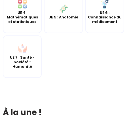
UE 4 :
UE 6 :
UE 5 : Anatomie
Mathématiques
Connaissance du
et statistiques
médicament
UE 7 : Santé -
Société -
Humanité
À la une !