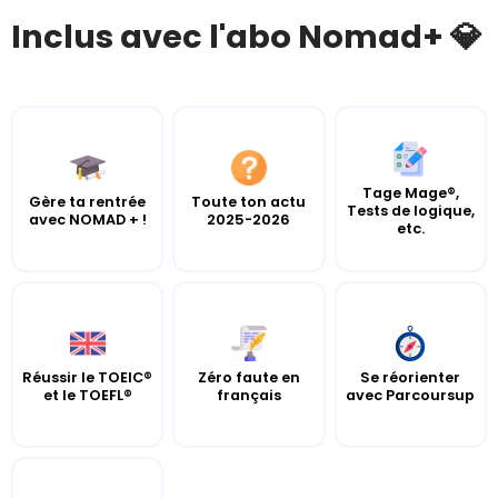
Inclus avec l'abo Nomad+ 💎
Tage Mage®,
Gère ta rentrée
Toute ton actu
Tests de logique,
avec NOMAD + !
2025-2026
etc.
Réussir le TOEIC®
Zéro faute en
Se réorienter
et le TOEFL®
français
avec Parcoursup