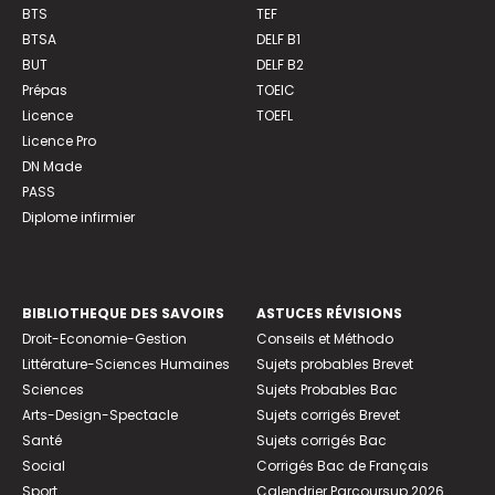
BTS
TEF
BTSA
DELF B1
BUT
DELF B2
Prépas
TOEIC
Licence
TOEFL
Licence Pro
DN Made
PASS
Diplome infirmier
BIBLIOTHEQUE DES SAVOIRS
ASTUCES RÉVISIONS
Droit-Economie-Gestion
Conseils et Méthodo
Littérature-Sciences Humaines
Sujets probables Brevet
Sciences
Sujets Probables Bac
Arts-Design-Spectacle
Sujets corrigés Brevet
Santé
Sujets corrigés Bac
Social
Corrigés Bac de Français
Sport
Calendrier Parcoursup 2026