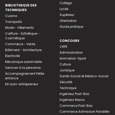
Collège
BIBLIOTHEQUE DES
Lycée
TECHNIQUES
Supérieur
Cuisine
Orientation
Transports
Guide pratique
Mode - Vêtements
Coiffure - Esthétique -
Cosmétique
CONCOURS
Commerce - Vente
CRPE
Bâtiment - Architecture
Administration
Électricité
Animation-Sport
Mécanique automobile
Culture
Services à la personne
Juridique
Accompagnement Petite
Santé-Social et Médico-Social
enfance
Sécurité
Kit auto-entrepreneur
Technique
Ingénieur Post-Bac
Ingénieur Maroc
Commerce Post-Bac
Commerce Admission Parallèle