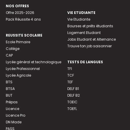
NOS OFFRES
Offre 2025-2026
VIE ETUDIANTE
Pack Réussite 4 ans
Vie Etudiante
Bourses et prêts étudiants
Logement Etudiant
REUSSITE SCOLAIRE
Jobs Etudiant et Alternance
Ecole Primaire
Trouve ton job saisonnier
Collège
CAP
Lycée général et technologique
TESTS DE LANGUES
Lycée Professionnel
TFI
Lycée Agricole
TCF
BTS
TEF
BTSA
DELF B1
BUT
DELF B2
Prépas
TOEIC
Licence
TOEFL
Licence Pro
DN Made
PASS