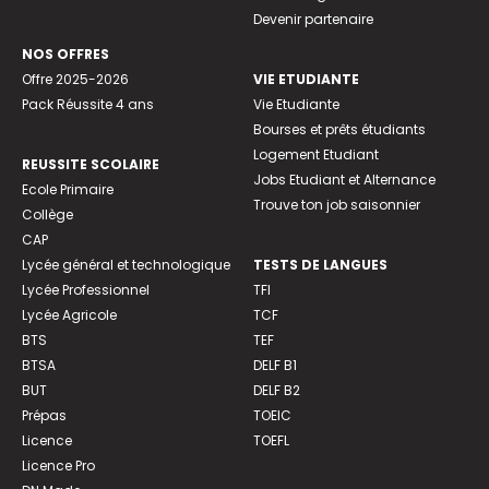
Devenir partenaire
NOS OFFRES
Offre 2025-2026
VIE ETUDIANTE
Pack Réussite 4 ans
Vie Etudiante
Bourses et prêts étudiants
Logement Etudiant
REUSSITE SCOLAIRE
Jobs Etudiant et Alternance
Ecole Primaire
Trouve ton job saisonnier
Collège
CAP
Lycée général et technologique
TESTS DE LANGUES
Lycée Professionnel
TFI
Lycée Agricole
TCF
BTS
TEF
BTSA
DELF B1
BUT
DELF B2
Prépas
TOEIC
Licence
TOEFL
Licence Pro