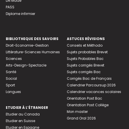
DN Made
PASS
Diplome infirmier
BIBLIOTHEQUE DES SAVOIRS
ASTUCES RÉVISIONS
Droit-Economie-Gestion
Conseils et Méthodo
Littérature-Sciences Humaines
Sujets probables Brevet
Sciences
Sujets Probables Bac
Arts-Design-Spectacle
Sujets corrigés Brevet
Santé
Sujets corrigés Bac
Social
Corrigés Bac de Français
Sport
Calendrier Parcoursup 2026
Langues
Calendrier vacances scolaires
Orientation Post Bac
Orientation Post Collège
ETUDIER À L’ÉTRANGER
Mon master
Etudier au Canada
Grand Oral 2026
Etudier en Suisse
Etudier en Espagne