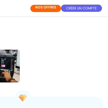
NOS OFFRES
CRÉER UN COMPTE
IA au
ien : Ton
-pouvoir
ét...