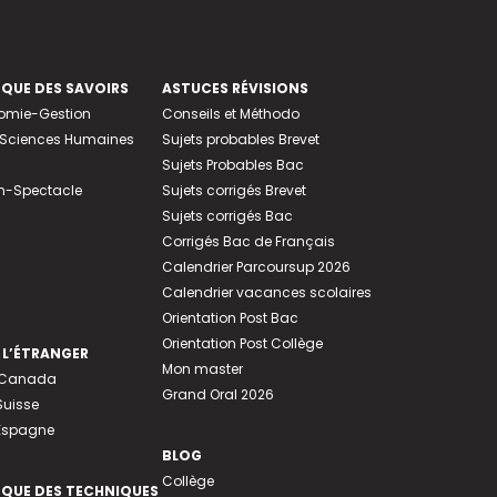
EQUE DES SAVOIRS
ASTUCES RÉVISIONS
nomie-Gestion
Conseils et Méthodo
e-Sciences Humaines
Sujets probables Brevet
Sujets Probables Bac
n-Spectacle
Sujets corrigés Brevet
Sujets corrigés Bac
Corrigés Bac de Français
Calendrier Parcoursup 2026
Calendrier vacances scolaires
Orientation Post Bac
Orientation Post Collège
 L’ÉTRANGER
Mon master
u Canada
Grand Oral 2026
Suisse
 Espagne
BLOG
Collège
EQUE DES TECHNIQUES