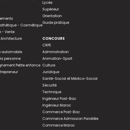
Lycée
Supérieur
Orientation
tements
Guide pratique
 Esthétique - Cosmétique
- Vente
 Architecture
CONCOURS
CRPE
 automobile
Administration
 la personne
Animation-Sport
ement Petite enfance
Culture
ntrepreneur
Juridique
Santé-Social et Médico-Social
Sécurité
Technique
Ingénieur Post-Bac
Ingénieur Maroc
Commerce Post-Bac
Commerce Admission Parallèle
Commerce Maroc