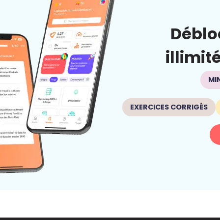
Déblo
illimit
MI
EXERCICES CORRIGÉS