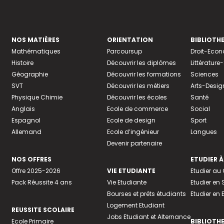
NOS MATIÈRES
ORIENTATION
BIBLIOTH
Mathématiques
Parcoursup
Droit-Eco
Histoire
Découvrir les diplômes
Littératur
Géographie
Découvrir les formations
Sciences
SVT
Découvrir les métiers
Arts-Desig
Physique Chimie
Découvrir les écoles
Santé
Anglais
Ecole de commerce
Social
Espagnol
Ecole de design
Sport
Allemand
Ecole d’ingénieur
Langues
Devenir partenaire
NOS OFFRES
ETUDIER À
Offre 2025-2026
VIE ETUDIANTE
Etudier a
Pack Réussite 4 ans
Vie Etudiante
Etudier en 
Bourses et prêts étudiants
Etudier en
Logement Etudiant
REUSSITE SCOLAIRE
Jobs Etudiant et Alternance
Ecole Primaire
BIBLIOTH