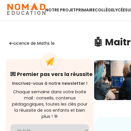
NOTRE PROJET
PRIMAIRE
COLLÈGE
LYCÉE
SU
🤖 Maitr
Licence de Maths 1e
💌 Premier pas vers la réussite
Inscrivez-vous à notre newsletter !
Chaque semaine dans votre boite
mail : conseils, contenus
pédagogiques, toutes les clés pour
Demain au
boulot : Les
la réussite de vos enfants et bien
métiers
plus ! 🎯
boostés p...