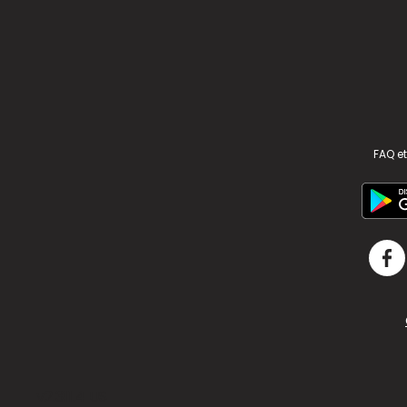
FAQ et
v2.311.4 US