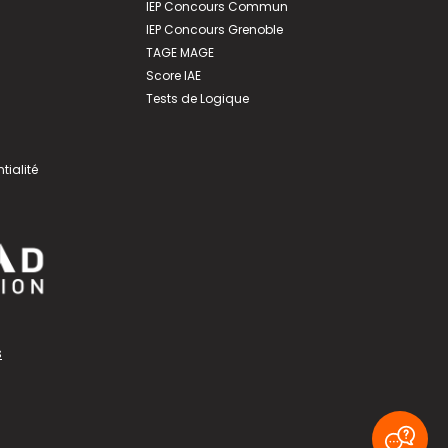
IEP Concours Commun
IEP Concours Grenoble
TAGE MAGE
Score IAE
Tests de Logique
tialité
s