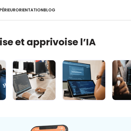
PÉRIEUR
ORIENTATION
BLOG
ise et apprivoise l’IA
IA : comment
L’IA décryptée :
L’
rester maître
le kit de survie
quotid
du jeu ? 🐍
pour c...
super