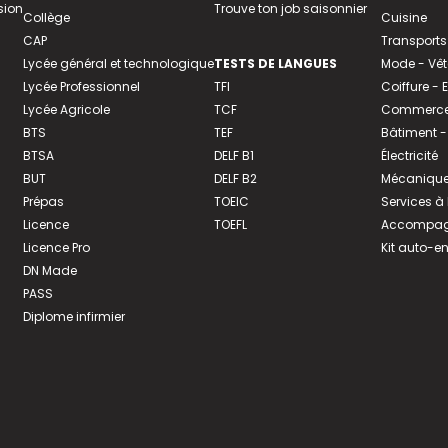
sion
Trouve ton job saisonnier
Collège
Cuisine
CAP
Transports
Lycée général et technologique
TESTS DE LANGUES
Mode - Vê
Lycée Professionnel
TFI
Coiffure -
Lycée Agricole
TCF
Commerce 
BTS
TEF
Bâtiment -
BTSA
DELF B1
Électricité
BUT
DELF B2
Mécanique
Prépas
TOEIC
Services à
Licence
TOEFL
Accompagn
Licence Pro
Kit auto-e
DN Made
PASS
Diplome infirmier