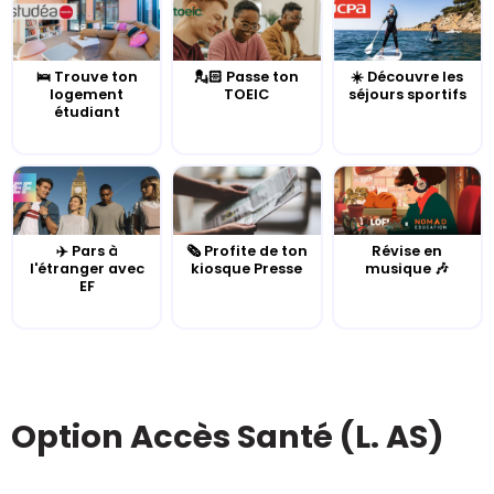
🛌 Trouve ton
💂🏻 Passe ton
☀️ Découvre les
logement
TOEIC
séjours sportifs
étudiant
✈️ Pars à
🗞️ Profite de ton
Révise en
l'étranger avec
kiosque Presse
musique 🎶
EF
Option Accès Santé (L. AS)