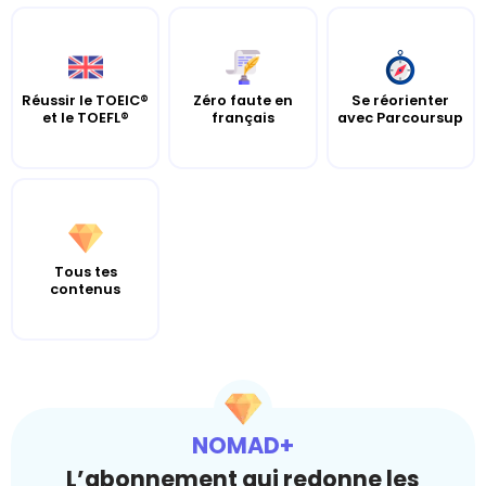
Réussir le TOEIC®
Zéro faute en
Se réorienter
et le TOEFL®
français
avec Parcoursup
Tous tes
contenus
NOMAD+
L’abonnement qui redonne les