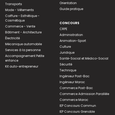
Orientation
Transports
Guide pratique
Mode - Vêtements
Coiffure - Esthétique -
Cosmétique
CONCOURS
Commerce - Vente
CRPE
Bâtiment - Architecture
Administration
Électricité
Animation-Sport
Mécanique automobile
Culture
Services à la personne
Juridique
Accompagnement Petite
Santé-Social et Médico-Social
enfance
Sécurité
Kit auto-entrepreneur
Technique
Ingénieur Post-Bac
Ingénieur Maroc
Commerce Post-Bac
Commerce Admission Parallèle
Commerce Maroc
IEP Concours Commun
IEP Concours Grenoble