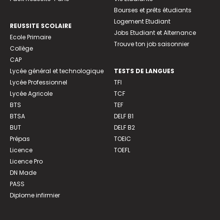
Bourses et prêts étudiants
Logement Etudiant
REUSSITE SCOLAIRE
Jobs Etudiant et Alternance
Ecole Primaire
Trouve ton job saisonnier
Collège
CAP
Lycée général et technologique
TESTS DE LANGUES
Lycée Professionnel
TFI
Lycée Agricole
TCF
BTS
TEF
BTSA
DELF B1
BUT
DELF B2
Prépas
TOEIC
Licence
TOEFL
Licence Pro
DN Made
PASS
Diplome infirmier