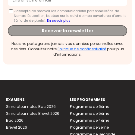
J'accepte de recevoir les communications personnalisées de
Nomad Education, basées sur le suivi de mes ouvertures d'emails
(à l’aide de pixels).
En savoir plus
Recevoir la newsletter
Nous ne partagerons jamais vos données personnelles avec
des tiers. Consultez notre
Politique de confidentialité
pour plus
d’informations.
EXAMENS
LES PROGRAMMES
Simulateur notes Bac 2026
Programme de 6ème
Simulateur notes Brevet 2026
Programme de 5ème
Bac 2026
Programme de 4ème
Brevet 2026
Programme de 3ème
Programme de Seconde