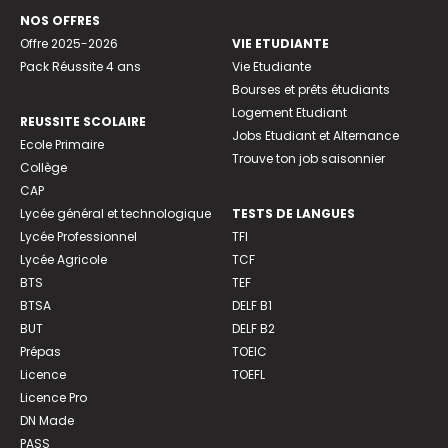
NOS OFFRES
Offre 2025-2026
VIE ETUDIANTE
Pack Réussite 4 ans
Vie Etudiante
Bourses et prêts étudiants
Logement Etudiant
REUSSITE SCOLAIRE
Jobs Etudiant et Alternance
Ecole Primaire
Trouve ton job saisonnier
Collège
CAP
Lycée général et technologique
TESTS DE LANGUES
Lycée Professionnel
TFI
Lycée Agricole
TCF
BTS
TEF
BTSA
DELF B1
BUT
DELF B2
Prépas
TOEIC
Licence
TOEFL
Licence Pro
DN Made
PASS