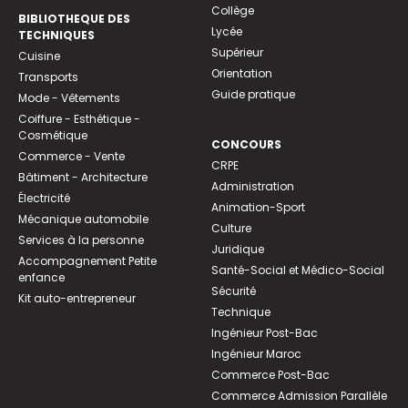
Collège
BIBLIOTHEQUE DES
Lycée
TECHNIQUES
Supérieur
Cuisine
Orientation
Transports
Guide pratique
Mode - Vêtements
Coiffure - Esthétique -
Cosmétique
CONCOURS
Commerce - Vente
CRPE
Bâtiment - Architecture
Administration
Électricité
Animation-Sport
Mécanique automobile
Culture
Services à la personne
Juridique
Accompagnement Petite
Santé-Social et Médico-Social
enfance
Sécurité
Kit auto-entrepreneur
Technique
Ingénieur Post-Bac
Ingénieur Maroc
Commerce Post-Bac
Commerce Admission Parallèle