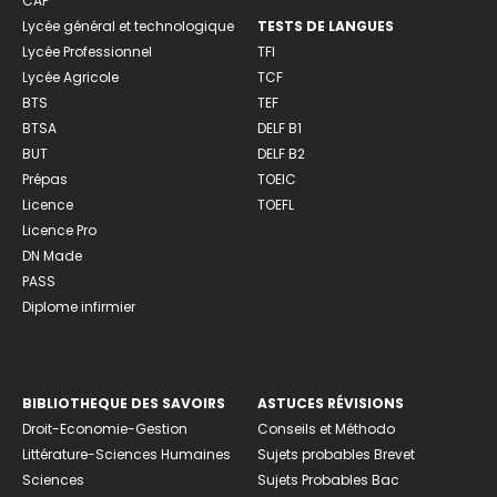
CAP
Lycée général et technologique
TESTS DE LANGUES
Lycée Professionnel
TFI
Lycée Agricole
TCF
BTS
TEF
BTSA
DELF B1
BUT
DELF B2
Prépas
TOEIC
Licence
TOEFL
Licence Pro
DN Made
PASS
Diplome infirmier
BIBLIOTHEQUE DES SAVOIRS
ASTUCES RÉVISIONS
Droit-Economie-Gestion
Conseils et Méthodo
Littérature-Sciences Humaines
Sujets probables Brevet
Sciences
Sujets Probables Bac