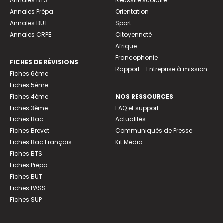
Annales BTS
Réussite scolaire
Annales Prépa
Orientation
Annales BUT
Sport
Annales CRPE
Citoyenneté
Afrique
Francophonie
FICHES DE RÉVISIONS
Rapport - Entreprise à mission
Fiches 6ème
Fiches 5ème
Fiches 4ème
NOS RESSOURCES
Fiches 3ème
FAQ et support
Fiches Bac
Actualités
Fiches Brevet
Communiqués de Presse
Fiches Bac Français
Kit Média
Fiches BTS
Fiches Prépa
Fiches BUT
Fiches PASS
Fiches SUP