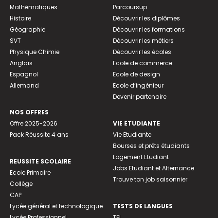
Mathématiques
Parcoursup
Histoire
Découvrir les diplômes
Géographie
Découvrir les formations
SVT
Découvrir les métiers
Physique Chimie
Découvrir les écoles
Anglais
Ecole de commerce
Espagnol
Ecole de design
Allemand
Ecole d’ingénieur
Devenir partenaire
NOS OFFRES
Offre 2025-2026
VIE ETUDIANTE
Pack Réussite 4 ans
Vie Etudiante
Bourses et prêts étudiants
Logement Etudiant
REUSSITE SCOLAIRE
Jobs Etudiant et Alternance
Ecole Primaire
Trouve ton job saisonnier
Collège
CAP
Lycée général et technologique
TESTS DE LANGUES
Lycée Professionnel
TFI