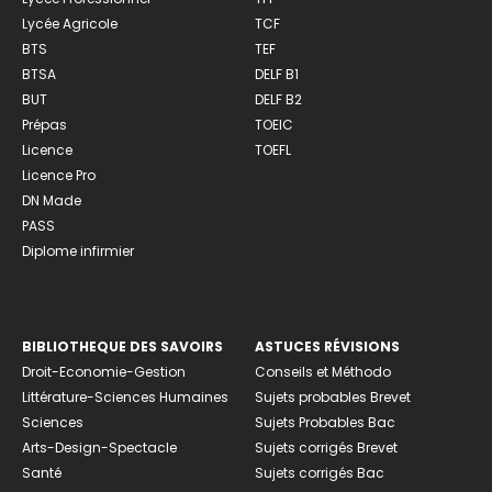
Lycée Agricole
TCF
BTS
TEF
BTSA
DELF B1
BUT
DELF B2
Prépas
TOEIC
Licence
TOEFL
Licence Pro
DN Made
PASS
Diplome infirmier
BIBLIOTHEQUE DES SAVOIRS
ASTUCES RÉVISIONS
Droit-Economie-Gestion
Conseils et Méthodo
Littérature-Sciences Humaines
Sujets probables Brevet
Sciences
Sujets Probables Bac
Arts-Design-Spectacle
Sujets corrigés Brevet
Santé
Sujets corrigés Bac