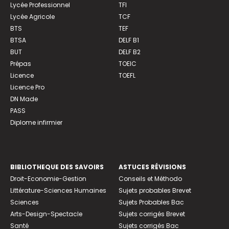
Lycée Professionnel
TFI
Lycée Agricole
TCF
BTS
TEF
BTSA
DELF B1
BUT
DELF B2
Prépas
TOEIC
Licence
TOEFL
Licence Pro
DN Made
PASS
Diplome infirmier
BIBLIOTHEQUE DES SAVOIRS
ASTUCES RÉVISIONS
Droit-Economie-Gestion
Conseils et Méthodo
Littérature-Sciences Humaines
Sujets probables Brevet
Sciences
Sujets Probables Bac
Arts-Design-Spectacle
Sujets corrigés Brevet
Santé
Sujets corrigés Bac