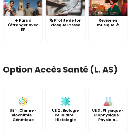
✈️ Pars à
🗞️ Profite de ton
Révise en
l'étranger avec
kiosque Presse
musique 🎶
EF
Option Accès Santé (L. AS)
UE 2 : Biologie
UE 3 : Physique -
UE 1 : Chimie -
cellulaire -
Biophysique -
Biochimie -
Histologie
Physiolo...
Génétique