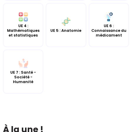
UE 4 :
UE 6 :
UE 5 : Anatomie
Mathématiques
Connaissance du
et statistiques
médicament
UE 7 : Santé -
Société -
Humanité
À la une !