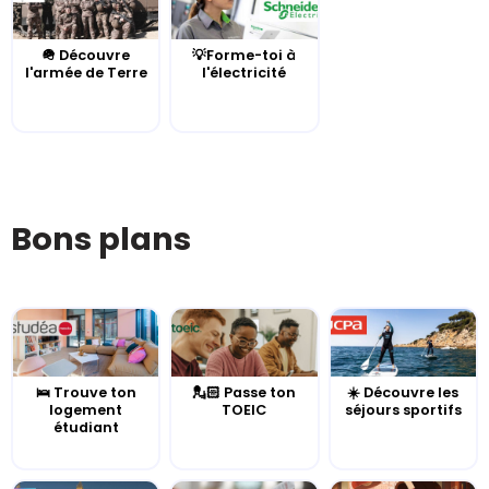
🪖 Découvre
💡Forme-toi à
l'armée de Terre
l'électricité
Bons plans
🛌 Trouve ton
💂🏻 Passe ton
☀️ Découvre les
logement
TOEIC
séjours sportifs
étudiant