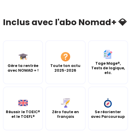
Inclus avec l'abo Nomad+ 💎
Tage Mage®,
Gère ta rentrée
Toute ton actu
Tests de logique,
avec NOMAD + !
2025-2026
etc.
Réussir le TOEIC®
Zéro faute en
Se réorienter
et le TOEFL®
français
avec Parcoursup