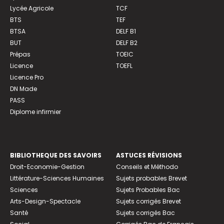
Lycée Agricole
TCF
BTS
TEF
BTSA
DELF B1
BUT
DELF B2
Prépas
TOEIC
Licence
TOEFL
Licence Pro
DN Made
PASS
Diplome infirmier
BIBLIOTHEQUE DES SAVOIRS
ASTUCES RÉVISIONS
Droit-Economie-Gestion
Conseils et Méthodo
Littérature-Sciences Humaines
Sujets probables Brevet
Sciences
Sujets Probables Bac
Arts-Design-Spectacle
Sujets corrigés Brevet
Santé
Sujets corrigés Bac