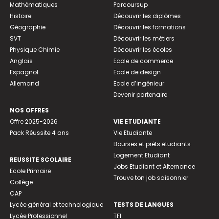
Mathématiques
Parcoursup
Histoire
Découvrir les diplômes
Géographie
Découvrir les formations
SVT
Découvrir les métiers
Physique Chimie
Découvrir les écoles
Anglais
Ecole de commerce
Espagnol
Ecole de design
Allemand
Ecole d’ingénieur
Devenir partenaire
NOS OFFRES
Offre 2025-2026
VIE ETUDIANTE
Pack Réussite 4 ans
Vie Etudiante
Bourses et prêts étudiants
Logement Etudiant
REUSSITE SCOLAIRE
Jobs Etudiant et Alternance
Ecole Primaire
Trouve ton job saisonnier
Collège
CAP
Lycée général et technologique
TESTS DE LANGUES
Lycée Professionnel
TFI