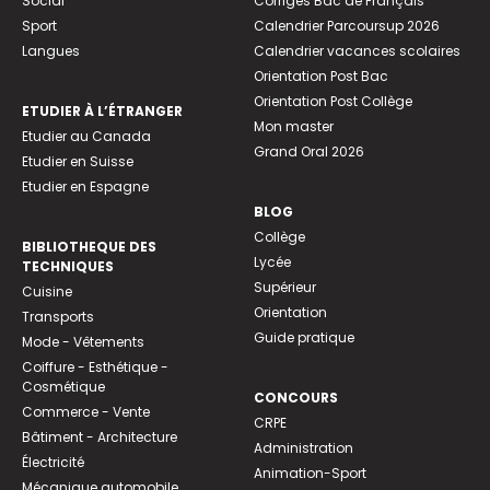
Social
Corrigés Bac de Français
Sport
Calendrier Parcoursup 2026
Langues
Calendrier vacances scolaires
Orientation Post Bac
Orientation Post Collège
ETUDIER À L’ÉTRANGER
Mon master
Etudier au Canada
Grand Oral 2026
Etudier en Suisse
Etudier en Espagne
BLOG
Collège
BIBLIOTHEQUE DES
Lycée
TECHNIQUES
Supérieur
Cuisine
Orientation
Transports
Guide pratique
Mode - Vêtements
Coiffure - Esthétique -
Cosmétique
CONCOURS
Commerce - Vente
CRPE
Bâtiment - Architecture
Administration
Électricité
Animation-Sport
Mécanique automobile