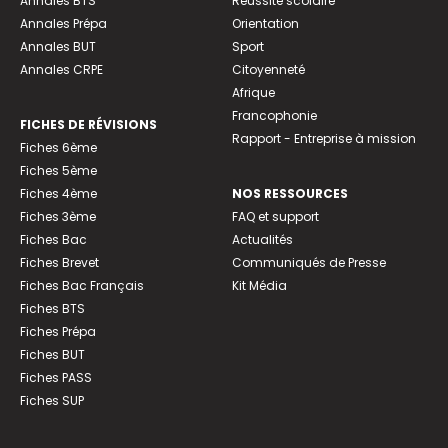
Annales BTS
Réussite scolaire
Annales Prépa
Orientation
Annales BUT
Sport
Annales CRPE
Citoyenneté
Afrique
Francophonie
FICHES DE RÉVISIONS
Rapport - Entreprise à mission
Fiches 6ème
Fiches 5ème
Fiches 4ème
NOS RESSOURCES
Fiches 3ème
FAQ et support
Fiches Bac
Actualités
Fiches Brevet
Communiqués de Presse
Fiches Bac Français
Kit Média
Fiches BTS
Fiches Prépa
Fiches BUT
Fiches PASS
Fiches SUP