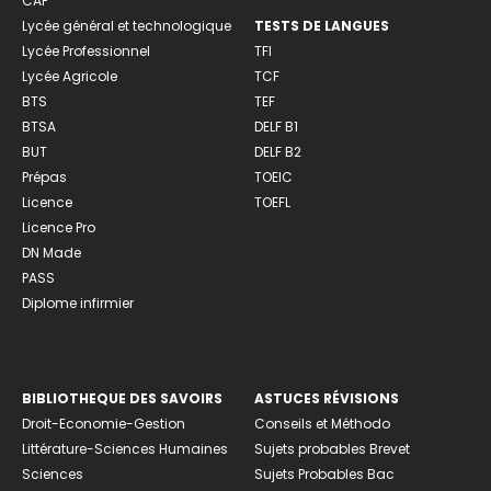
CAP
Lycée général et technologique
TESTS DE LANGUES
Lycée Professionnel
TFI
Lycée Agricole
TCF
BTS
TEF
BTSA
DELF B1
BUT
DELF B2
Prépas
TOEIC
Licence
TOEFL
Licence Pro
DN Made
PASS
Diplome infirmier
BIBLIOTHEQUE DES SAVOIRS
ASTUCES RÉVISIONS
Droit-Economie-Gestion
Conseils et Méthodo
Littérature-Sciences Humaines
Sujets probables Brevet
Sciences
Sujets Probables Bac