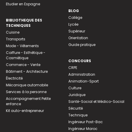
Etudier en Espagne
BLOG
Collège
BIBLIOTHEQUE DES
Lycée
TECHNIQUES
Supérieur
Cuisine
Orientation
Transports
Guide pratique
Mode - Vêtements
Coiffure - Esthétique -
Cosmétique
CONCOURS
Commerce - Vente
CRPE
Bâtiment - Architecture
Administration
Électricité
Animation-Sport
Mécanique automobile
Culture
Services à la personne
Juridique
Accompagnement Petite
Santé-Social et Médico-Social
enfance
Sécurité
Kit auto-entrepreneur
Technique
Ingénieur Post-Bac
Ingénieur Maroc