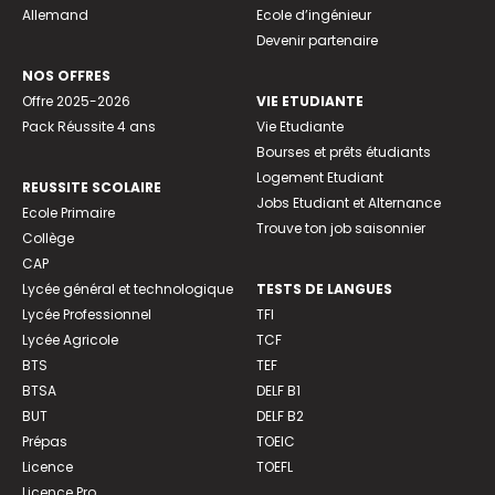
Allemand
Ecole d’ingénieur
Devenir partenaire
NOS OFFRES
Offre 2025-2026
VIE ETUDIANTE
Pack Réussite 4 ans
Vie Etudiante
Bourses et prêts étudiants
Logement Etudiant
REUSSITE SCOLAIRE
Jobs Etudiant et Alternance
Ecole Primaire
Trouve ton job saisonnier
Collège
CAP
Lycée général et technologique
TESTS DE LANGUES
Lycée Professionnel
TFI
Lycée Agricole
TCF
BTS
TEF
BTSA
DELF B1
BUT
DELF B2
Prépas
TOEIC
Licence
TOEFL
Licence Pro