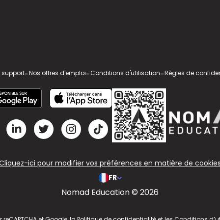
 support
-
Nos offres d'emploi
-
Conditions d'utilisation
-
Règles de confiden
Cliquez-ici pour modifier vos préférences en matière de cookie
FR
Nomad Education © 2026
ar reCAPTCHA et Google, la
Politique de confidentialité
et les
Conditions d’ut