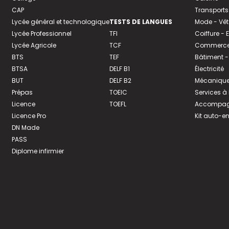
CAP
Transports
Lycée général et technologique
TESTS DE LANGUES
Mode - Vê
Lycée Professionnel
TFI
Coiffure -
Lycée Agricole
TCF
Commerce 
BTS
TEF
Bâtiment -
BTSA
DELF B1
Électricité
BUT
DELF B2
Mécanique
Prépas
TOEIC
Services à
Licence
TOEFL
Accompagn
Licence Pro
Kit auto-e
DN Made
PASS
Diplome infirmier