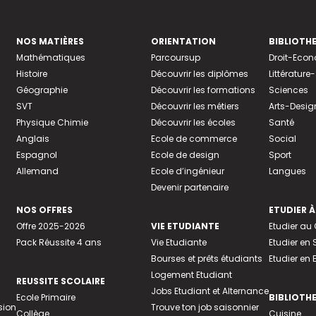
NOS MATIÈRES
ORIENTATION
BIBLIOTH
Mathématiques
Parcoursup
Droit-Eco
Histoire
Découvrir les diplômes
Littératur
Géographie
Découvrir les formations
Sciences
SVT
Découvrir les métiers
Arts-Desig
Physique Chimie
Découvrir les écoles
Santé
Anglais
Ecole de commerce
Social
Espagnol
Ecole de design
Sport
Allemand
Ecole d’ingénieur
Langues
Devenir partenaire
NOS OFFRES
ETUDIER À
Offre 2025-2026
VIE ETUDIANTE
Etudier a
Pack Réussite 4 ans
Vie Etudiante
Etudier en 
Bourses et prêts étudiants
Etudier en
Logement Etudiant
REUSSITE SCOLAIRE
Jobs Etudiant et Alternance
Ecole Primaire
BIBLIOTH
sion
Trouve ton job saisonnier
Collège
Cuisine