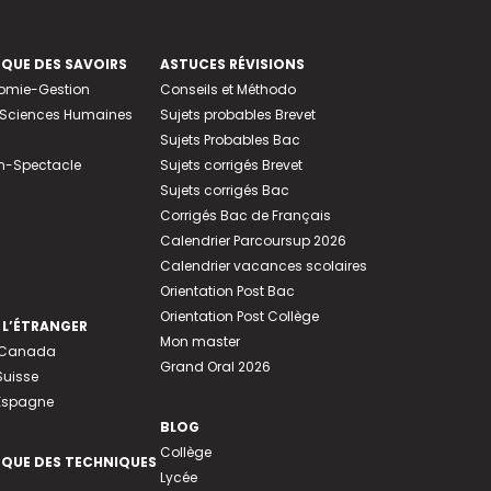
EQUE DES SAVOIRS
ASTUCES RÉVISIONS
nomie-Gestion
Conseils et Méthodo
e-Sciences Humaines
Sujets probables Brevet
Sujets Probables Bac
n-Spectacle
Sujets corrigés Brevet
Sujets corrigés Bac
Corrigés Bac de Français
Calendrier Parcoursup 2026
Calendrier vacances scolaires
Orientation Post Bac
Orientation Post Collège
 L’ÉTRANGER
Mon master
u Canada
Grand Oral 2026
Suisse
 Espagne
BLOG
Collège
EQUE DES TECHNIQUES
Lycée