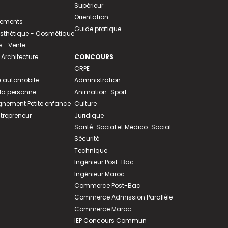
Supérieur
Orientation
tements
Guide pratique
 Esthétique - Cosmétique
- Vente
 Architecture
CONCOURS
CRPE
 automobile
Administration
 la personne
Animation-Sport
ement Petite enfance
Culture
ntrepreneur
Juridique
Santé-Social et Médico-Social
Sécurité
Technique
Ingénieur Post-Bac
Ingénieur Maroc
Commerce Post-Bac
Commerce Admission Parallèle
Commerce Maroc
IEP Concours Commun