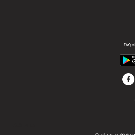
FAQ et
v2.311.4 US
Ce site est protégé p