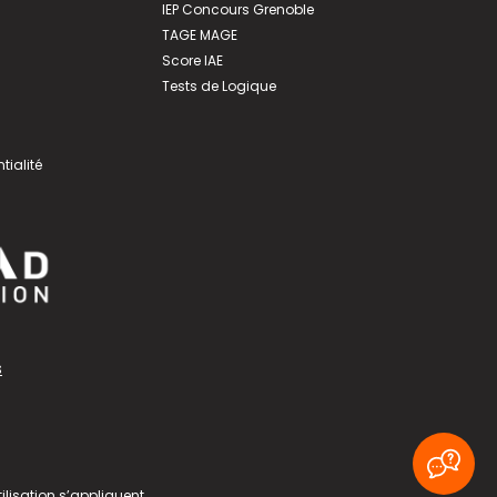
IEP Concours Grenoble
TAGE MAGE
Score IAE
Tests de Logique
tialité
s
ilisation
s’appliquent.