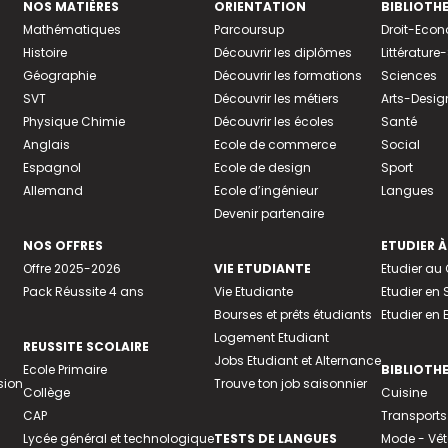
NOS MATIÈRES
ORIENTATION
BIBLIOTH
Mathématiques
Parcoursup
Droit-Eco
Histoire
Découvrir les diplômes
Littératur
Géographie
Découvrir les formations
Sciences
SVT
Découvrir les métiers
Arts-Desig
Physique Chimie
Découvrir les écoles
Santé
Anglais
Ecole de commerce
Social
Espagnol
Ecole de design
Sport
Allemand
Ecole d’ingénieur
Langues
Devenir partenaire
NOS OFFRES
ETUDIER À
Offre 2025-2026
VIE ETUDIANTE
Etudier a
Pack Réussite 4 ans
Vie Etudiante
Etudier en 
Bourses et prêts étudiants
Etudier en
Logement Etudiant
REUSSITE SCOLAIRE
Jobs Etudiant et Alternance
Ecole Primaire
BIBLIOTH
sion
Trouve ton job saisonnier
Collège
Cuisine
CAP
Transports
Lycée général et technologique
TESTS DE LANGUES
Mode - Vê