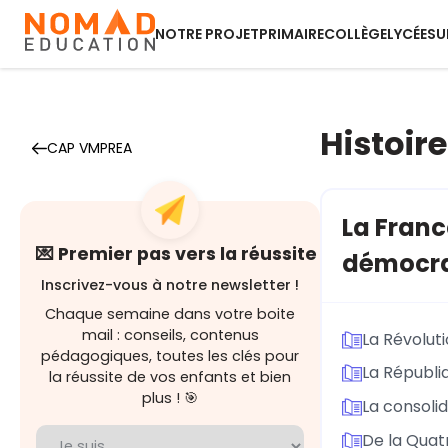
NOTRE PROJET
PRIMAIRE
COLLÈGE
LYCÉE
SU
Histoire
CAP VMPREA
La Franc
💌 Premier pas vers la réussite
démocra
Inscrivez-vous à notre newsletter !
Chaque semaine dans votre boite
mail : conseils, contenus
La Révoluti
pédagogiques, toutes les clés pour
La Républi
la réussite de vos enfants et bien
plus ! 🎯
La consoli
De la Quat