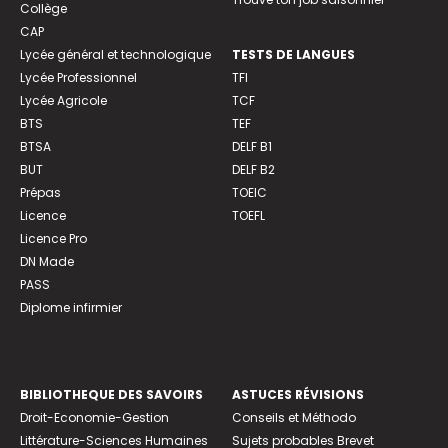
Collège
CAP
Lycée général et technologique
TESTS DE LANGUES
Lycée Professionnel
TFI
Lycée Agricole
TCF
BTS
TEF
BTSA
DELF B1
BUT
DELF B2
Prépas
TOEIC
Licence
TOEFL
Licence Pro
DN Made
PASS
Diplome infirmier
BIBLIOTHEQUE DES SAVOIRS
ASTUCES RÉVISIONS
Droit-Economie-Gestion
Conseils et Méthodo
Littérature-Sciences Humaines
Sujets probables Brevet