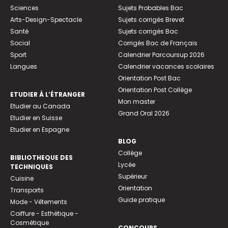
Sciences
Sujets Probables Bac
Arts-Design-Spectacle
Sujets corrigés Brevet
Santé
Sujets corrigés Bac
Social
Corrigés Bac de Français
Sport
Calendrier Parcoursup 2026
Langues
Calendrier vacances scolaires
Orientation Post Bac
Orientation Post Collège
ETUDIER À L’ÉTRANGER
Mon master
Etudier au Canada
Grand Oral 2026
Etudier en Suisse
Etudier en Espagne
BLOG
Collège
BIBLIOTHEQUE DES
Lycée
TECHNIQUES
Supérieur
Cuisine
Orientation
Transports
Guide pratique
Mode - Vêtements
Coiffure - Esthétique -
Cosmétique
CONCOURS