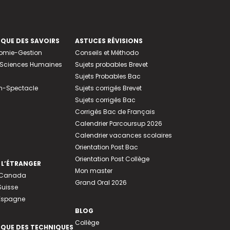
EQUE DES SAVOIRS
ASTUCES RÉVISIONS
nomie-Gestion
Conseils et Méthodo
e-Sciences Humaines
Sujets probables Brevet
Sujets Probables Bac
n-Spectacle
Sujets corrigés Brevet
Sujets corrigés Bac
Corrigés Bac de Français
Calendrier Parcoursup 2026
Calendrier vacances scolaires
Orientation Post Bac
Orientation Post Collège
 L’ÉTRANGER
Mon master
u Canada
Grand Oral 2026
Suisse
 Espagne
BLOG
Collège
EQUE DES TECHNIQUES