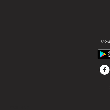
FAQ et
v2.311.4 US