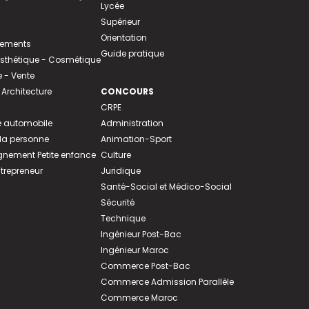
Lycée
Supérieur
Orientation
tements
Guide pratique
 Esthétique - Cosmétique
- Vente
 Architecture
CONCOURS
CRPE
 automobile
Administration
 la personne
Animation-Sport
ement Petite enfance
Culture
ntrepreneur
Juridique
Santé-Social et Médico-Social
Sécurité
Technique
Ingénieur Post-Bac
Ingénieur Maroc
Commerce Post-Bac
Commerce Admission Parallèle
Commerce Maroc