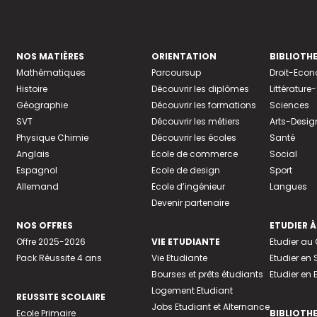
NOS MATIÈRES
ORIENTATION
BIBLIOTH
Mathématiques
Parcoursup
Droit-Eco
Histoire
Découvrir les diplômes
Littératur
Géographie
Découvrir les formations
Sciences
SVT
Découvrir les métiers
Arts-Desig
Physique Chimie
Découvrir les écoles
Santé
Anglais
Ecole de commerce
Social
Espagnol
Ecole de design
Sport
Allemand
Ecole d’ingénieur
Langues
Devenir partenaire
NOS OFFRES
ETUDIER À
Offre 2025-2026
VIE ETUDIANTE
Etudier a
Pack Réussite 4 ans
Vie Etudiante
Etudier en 
Bourses et prêts étudiants
Etudier en
Logement Etudiant
REUSSITE SCOLAIRE
Jobs Etudiant et Alternance
Ecole Primaire
BIBLIOTH