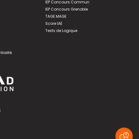
IEP Concours Commun
IEP Concours Grenoble
TAGE MAGE
Score IAE
Tests de Logique
tialité
s