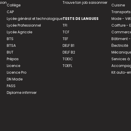
sion
Trouve ton job saisonnier
Collège
Cuisine
CAP
Transports
Lycée général et technologique
TESTS DE LANGUES
Mode - Vê
Lycée Professionnel
TFI
Coiffure -
Lycée Agricole
TCF
Commerce 
BTS
TEF
Bâtiment -
BTSA
DELF B1
Électricité
BUT
DELF B2
Mécanique
Prépas
TOEIC
Services à
Licence
TOEFL
Accompagn
Licence Pro
Kit auto-e
DN Made
PASS
Diplome infirmier