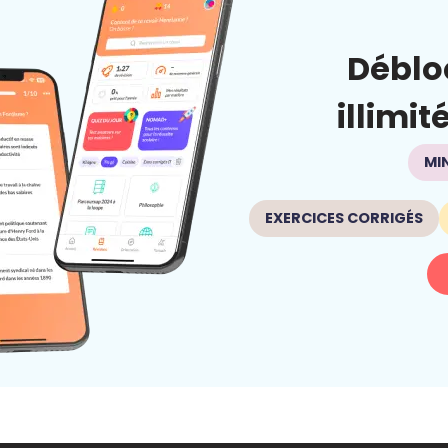
Déblo
illimit
MI
EXERCICES CORRIGÉS